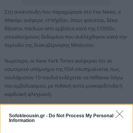
Στη συνέντευξη που παραχώρησε στο Fox News, ο
Μακάρι ανέφερε: «Υπήρξαν, όπως φαίνεται, δέκα
θάνατοι παιδιών από εμβόλια κατά της COVID»,
επικαλούμενος δεδομένα που συλλέχθηκαν κατά την
περίοδο της διακυβέρνησης Μπάιντεν.
Νωρίτερα, οι New York Times ανέφεραν ότι σε
εσωτερικό υπόμνημα της FDA επισημαίνεται πως
τουλάχιστον 10 παιδιά ενδέχεται να πέθαναν λόγω
του εμβολιασμού, με πιθανή αιτία μυοκαρδίτιδα ή
καρδιακή φλεγμονή.
Sofokleousin.gr -
Do Not Process My Personal
Information