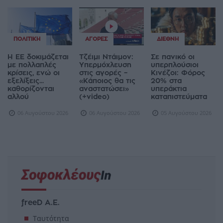
ΠΟΛΙΤΙΚΉ
ΑΓΟΡΈΣ
ΔΙΕΘΝΉ
Η ΕΕ δοκιμάζεται
Τζέιμι Ντάιμον:
Σε πανικό οι
με πολλαπλές
Υπερμόχλευση
υπερπλούσιοι
κρίσεις, ενώ οι
στις αγορές –
Κινέζοι: Φόρος
εξελίξεις...
«Κάποιος θα τις
20% στα
καθορίζονται
αναστατώσει»
υπεράκτια
αλλού
(+video)
καταπιστεύματα
06 Αυγούστου 2026
06 Αυγούστου 2026
05 Αυγούστου 2026