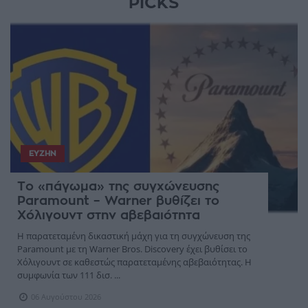
PICKS
ΕΥΖΗΝ
Το «πάγωμα» της συγχώνευσης
Paramount – Warner βυθίζει το
Χόλιγουντ στην αβεβαιότητα
Η παρατεταμένη δικαστική μάχη για τη συγχώνευση της
Paramount με τη Warner Bros. Discovery έχει βυθίσει το
Χόλιγουντ σε καθεστώς παρατεταμένης αβεβαιότητας. Η
συμφωνία των 111 δισ. ...
06 Αυγούστου 2026