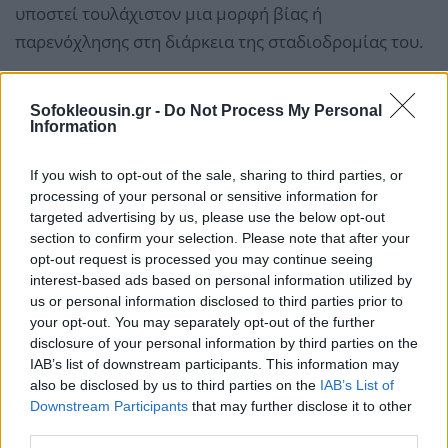
υποστεί τουλάχιστον μια μορφή βίας ή
παρενόχλησης στη διάρκεια της σταδιοδρομίας του.
Οι μετανάστες, τα άτομα με ειδικές ανάγκες, οι
Sofokleousin.gr -
Do Not Process My Personal
ηλικιωμένοι, οι νέοι, όπως και τα άτομα με
Information
επισφαλείς συνθήκες εργασίας ή οι απασχολούμενοι
If you wish to opt-out of the sale, sharing to third parties, or
στην άτυπη οικονομία είναι πιο εκτεθειμένοι στους
processing of your personal or sensitive information for
ψυχοκοινωνικούς κινδύνους από τους άλλους
targeted advertising by us, please use the below opt-out
εργαζομένους.
section to confirm your selection. Please note that after your
opt-out request is processed you may continue seeing
interest-based ads based on personal information utilized by
us or personal information disclosed to third parties prior to
your opt-out. You may separately opt-out of the further
disclosure of your personal information by third parties on the
IAB’s list of downstream participants. This information may
also be disclosed by us to third parties on the
IAB’s List of
Downstream Participants
that may further disclose it to other
third parties.