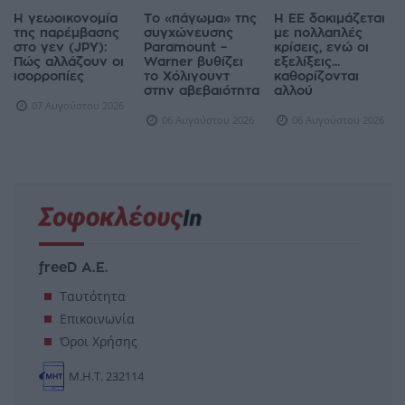
Η γεωοικονομία
Το «πάγωμα» της
Η ΕΕ δοκιμάζεται
της παρέμβασης
συγχώνευσης
με πολλαπλές
στο γεν (JPY):
Paramount –
κρίσεις, ενώ οι
Πώς αλλάζουν οι
Warner βυθίζει
εξελίξεις...
ισορροπίες
το Χόλιγουντ
καθορίζονται
στην αβεβαιότητα
αλλού
07 Αυγούστου 2026
06 Αυγούστου 2026
06 Αυγούστου 2026
freeD Α.Ε.
Ταυτότητα
Επικοινωνία
Όροι Χρήσης
Μ.Η.Τ. 232114