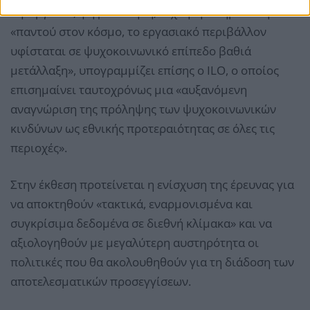
Τηλεργασία, ψηφιοποίηση, Τεχνητή Νοημοσύνη…:
«παντού στον κόσμο, το εργασιακό περιβάλλον
υφίσταται σε ψυχοκοινωνικό επίπεδο βαθιά
μετάλλαξη», υπογραμμίζει επίσης ο ILO, ο οποίος
επισημαίνει ταυτοχρόνως μια «αυξανόμενη
αναγνώριση της πρόληψης των ψυχοκοινωνικών
κινδύνων ως εθνικής προτεραιότητας σε όλες τις
περιοχές».
Στην έκθεση προτείνεται η ενίσχυση της έρευνας για
να αποκτηθούν «τακτικά, εναρμονισμένα και
συγκρίσιμα δεδομένα σε διεθνή κλίμακα» και να
αξιολογηθούν με μεγαλύτερη αυστηρότητα οι
πολιτικές που θα ακολουθηθούν για τη διάδοση των
αποτελεσματικών προσεγγίσεων.