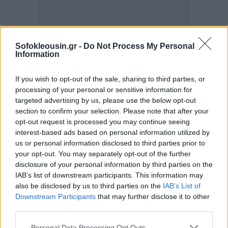
Sofokleousin.gr -
Do Not Process My Personal
Information
Η φορολόγηση «άδειων κατοικιών» έχει εξαπλωθεί
τα τελευταία χρόνια σε πόλεις όπως
το Βανκούβερ,
If you wish to opt-out of the sale, sharing to third parties, or
το Τορόντο, το Λονδίνο και το Παρίσι
. Η βασική
processing of your personal or sensitive information for
targeted advertising by us, please use the below opt-out
λογική είναι απλή: να πιεστούν οι ιδιοκτήτες
section to confirm your selection. Please note that after your
ακριβών αλλά ανενεργών ακινήτων είτε να τα
opt-out request is processed you may continue seeing
νοικιάσουν, είτε να τα διαθέσουν ξανά στην αγορά,
interest-based ads based on personal information utilized by
us or personal information disclosed to third parties prior to
ενισχύοντας την προσφορά κατοικίας.
your opt-out. You may separately opt-out of the further
disclosure of your personal information by third parties on the
Στο
Βανκούβερ
, ο φόρος σε κενές κατοικίες
IAB’s list of downstream participants. This information may
also be disclosed by us to third parties on the
IAB’s List of
συνδέθηκε με
μείωση των άδειων διαμερισμάτων
Downstream Participants
that may further disclose it to other
και διοχέτευση μέρους των εσόδων σε προγράμματα
third parties.
προσιτής στέγασης.
Personal Data Processing Opt Outs