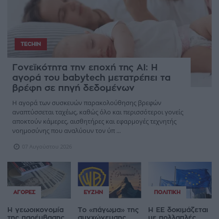
TECHIN
Γονεϊκότητα την εποχή της AI: Η
αγορά του babytech μετατρέπει τα
βρέφη σε πηγή δεδομένων
Η αγορά των συσκευών παρακολούθησης βρεφών
αναπτύσσεται ταχέως, καθώς όλο και περισσότεροι γονείς
αποκτούν κάμερες, αισθητήρες και εφαρμογές τεχνητής
νοημοσύνης που αναλύουν τον ύπ ...
07 Αυγούστου 2026
ΑΓΟΡΈΣ
ΕΥΖΗΝ
ΠΟΛΙΤΙΚΉ
Η γεωοικονομία
Το «πάγωμα» της
Η ΕΕ δοκιμάζεται
της παρέμβασης
συγχώνευσης
με πολλαπλές