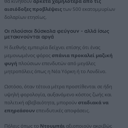
θα κινηθούν
αρκετά χαμηλότερα από τις
αισιόδοξες προβλέψεις
των 500 εκατομμυρίων
δολαρίων ετησίως.
Οι πλούσιοι δύσκολα φεύγουν - αλλά ίσως
μετακινούνται αργά
Η διεθνής εμπειρία δείχνει επίσης ότι ένας
μεμονωμένος φόρος
σπάνια προκαλεί μαζική
φυγή
πλούσιων επενδυτών από μεγάλες
μητροπόλεις όπως η Νέα Υόρκη ή το Λονδίνο.
Ωστόσο, όταν τέτοια μέτρα προστίθενται σε ήδη
υψηλή φορολογία, αυξανόμενο κόστος ζωής και
πολιτική αβεβαιότητα, μπορούν
σταδιακά να
επηρεάσουν
επενδυτικές αποφάσεις.
Πόλεις όπως το
Ντουμπάι
αξιοποιούν ακριβώς