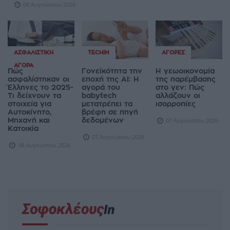
08 Αυγούστου 2026
ΑΣΦΑΛΙΣΤΙΚΉ
TECHIN
ΑΓΟΡΈΣ
ΑΓΟΡΆ
Πώς
Γονεϊκότητα την
Η γεωοικονομία
ασφαλίστηκαν οι
εποχή της AI: Η
της παρέμβασης
Έλληνες το 2025-
αγορά του
στο γεν: Πώς
Τι δείχνουν τα
babytech
αλλάζουν οι
στοιχεία για
μετατρέπει τα
ισορροπίες
Αυτοκίνητο,
βρέφη σε πηγή
Μηχανή και
δεδομένων
07 Αυγούστου 2026
Κατοικία
07 Αυγούστου 2026
08 Αυγούστου 2026