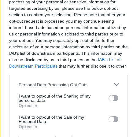
processing of your personal or sensitive information for
targeted advertising by us, please use the below opt-out
section to confirm your selection. Please note that after your
opt-out request is processed you may continue seeing
Την ίδια στιγμή, τα νέα από το μέτωπο των τιμών
interest-based ads based on personal information utilized by
us or personal information disclosed to third parties prior to
εντείνουν τον πληθωριστικό πονοκέφαλο. Το
your opt-out. You may separately opt-out of the further
Συμβούλιο αναθεώρησε ανοδικά τις προβλέψεις του,
disclosure of your personal information by third parties on the
εκτιμώντας ότι ο πληθωρισμός στη Γερμανία θα
IAB’s list of downstream participants. This information may
also be disclosed by us to third parties on the
IAB’s List of
διαμορφωθεί κατά μέσο όρο στο 3% το 2026 και στο
Downstream Participants
that may further disclose it to other
2,8% το 2027. Τα επίπεδα αυτά είναι αισθητά
third parties.
υψηλότερα από τον επίσημο στόχο σταθερότητας
Personal Data Processing Opt Outs
του 2% και ενδέχεται να αναγκάσουν την Ευρωπαϊκή
Κεντρική Τράπεζα να επιβραδύνει τον ρυθμό
I want to opt-out of the Sharing of my
personal data.
μείωσης των επιτοκίων, κρατώντας το κόστος
Opted In
χρήματος ψηλά για μεγαλύτερο χρονικό διάστημα.
I want to opt-out of the Sale of my
Personal Data.
Opted In