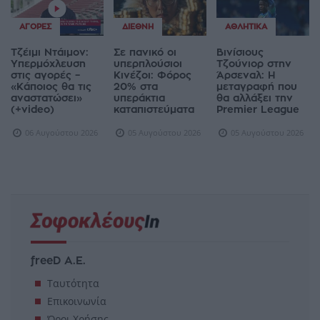
ΑΓΟΡΈΣ
ΔΙΕΘΝΉ
ΑΘΛΗΤΙΚΆ
Τζέιμι Ντάιμον:
Σε πανικό οι
Βινίσιους
Υπερμόχλευση
υπερπλούσιοι
Τζούνιορ στην
στις αγορές –
Κινέζοι: Φόρος
Άρσεναλ: Η
«Κάποιος θα τις
20% στα
μεταγραφή που
αναστατώσει»
υπεράκτια
θα αλλάξει την
(+video)
καταπιστεύματα
Premier League
06 Αυγούστου 2026
05 Αυγούστου 2026
05 Αυγούστου 2026
freeD Α.Ε.
Ταυτότητα
Επικοινωνία
Όροι Χρήσης