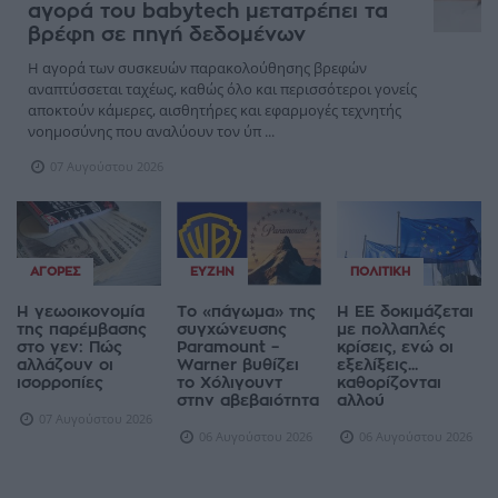
αγορά του babytech μετατρέπει τα
βρέφη σε πηγή δεδομένων
Η αγορά των συσκευών παρακολούθησης βρεφών
αναπτύσσεται ταχέως, καθώς όλο και περισσότεροι γονείς
αποκτούν κάμερες, αισθητήρες και εφαρμογές τεχνητής
νοημοσύνης που αναλύουν τον ύπ ...
07 Αυγούστου 2026
ΑΓΟΡΈΣ
ΕΥΖΗΝ
ΠΟΛΙΤΙΚΉ
Η γεωοικονομία
Το «πάγωμα» της
Η ΕΕ δοκιμάζεται
της παρέμβασης
συγχώνευσης
με πολλαπλές
στο γεν: Πώς
Paramount –
κρίσεις, ενώ οι
αλλάζουν οι
Warner βυθίζει
εξελίξεις...
ισορροπίες
το Χόλιγουντ
καθορίζονται
στην αβεβαιότητα
αλλού
07 Αυγούστου 2026
06 Αυγούστου 2026
06 Αυγούστου 2026