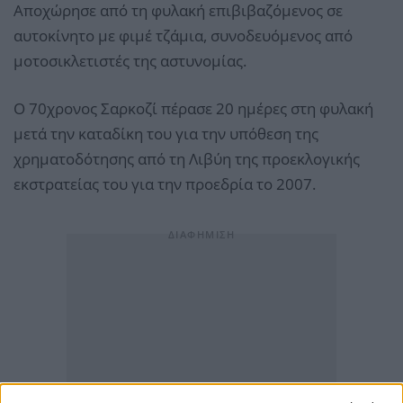
Αποχώρησε από τη φυλακή επιβιβαζόμενος σε
αυτοκίνητο με φιμέ τζάμια, συνοδευόμενος από
μοτοσικλετιστές της αστυνομίας.
Ο 70χρονος Σαρκοζί πέρασε 20 ημέρες στη φυλακή
μετά την καταδίκη του για την υπόθεση της
χρηματοδότησης από τη Λιβύη της προεκλογικής
εκστρατείας του για την προεδρία το 2007.