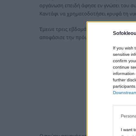
οργάνωση επειδή άφησε εν γνώσει του σ
Καντάφι να χρηματοδοτήσει κρυφά τη νικ
Έμεινε τρεις εβδομάδες στη φυλακή καθώ
Sofokleou
αποφάσισε την πρόωρη αποφυλάκισή του.
If you wish 
sensitive in
confirm you
continue se
information 
further disc
participants
Downstream 
Persona
I want t
Ο πρώην αρχηγός κράτους δηλώνει αθώος 