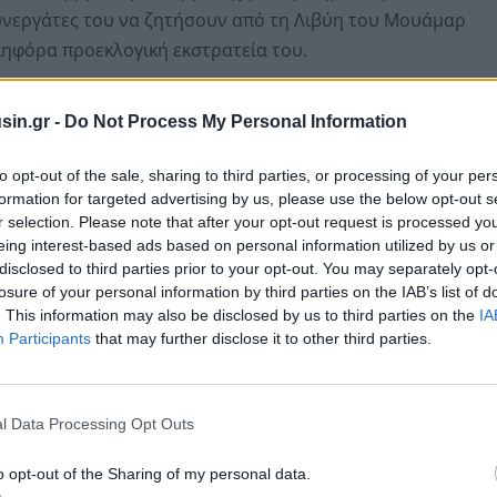
υνεργάτες του να ζητήσουν από τη Λιβύη του Μουάμαρ
ηφόρα προεκλογική εκστρατεία του.
ς στις 10 Νοεμβρίου δικαστήριο του Παρισιού
sin.gr -
Do Not Process My Personal Information
 Διατάχθηκε ωστόσο να φορά ηλεκτρονικό βραχιολάκι.
to opt-out of the sale, sharing to third parties, or processing of your per
formation for targeted advertising by us, please use the below opt-out s
r selection. Please note that after your opt-out request is processed y
eing interest-based ads based on personal information utilized by us or
disclosed to third parties prior to your opt-out. You may separately opt-
losure of your personal information by third parties on the IAB’s list of
. This information may also be disclosed by us to third parties on the
IA
Participants
that may further disclose it to other third parties.
l Data Processing Opt Outs
o opt-out of the Sharing of my personal data.
και έχει ασκήσει έφεση κατά της καταδικαστικής