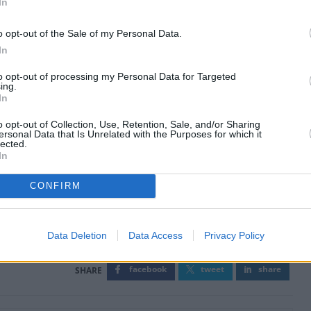
In
ς 16 Μαρτίου ως τις 3 Ιουνίου 2026.
o opt-out of the Sale of my Personal Data.
In
to opt-out of processing my Personal Data for Targeted
ing.
In
o opt-out of Collection, Use, Retention, Sale, and/or Sharing
ersonal Data that Is Unrelated with the Purposes for which it
lected.
In
CONFIRM
Data Deletion
Data Access
Privacy Policy
facebook
tweet
share