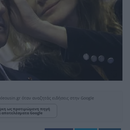
kleousin.gr όταν αναζητάς ειδήσεις στην Google
κη ως προτιμώμενη πηγή
α αποτελέσματα Google