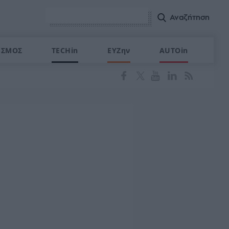
ΙΣΜΟΣ
TECHin
ΕΥΖην
AUTOin