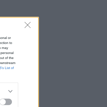
sonal or
ection to
ou may
 personal
out of the
 downstream
B’s List of