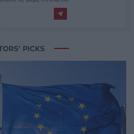
ειδήσεις της ημέρας στο email σου
TORS' PICKS