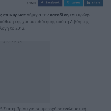
facebook
tweet
share
ας επικύρωσε
σήμερα την
καταδίκη
του πρώην
υπόθεση της χρηματοδότησης από τη Λιβύη της
λογή το 2012.
25 Σεπτεμβρίου για συμμετοχή σε εγκληματική