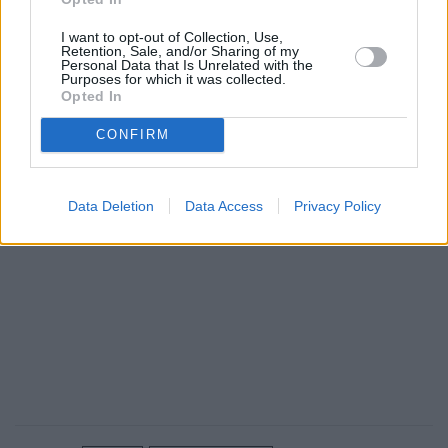
περιβάλλον υψηλού κινδύνου, καθώς το σώμα έχει
I want to opt-out of Collection, Use,
ήδη οδηγήσει στην πτώση τριών κυβερνήσεων από
Retention, Sale, and/or Sharing of my
Personal Data that Is Unrelated with the
τη στιγμή που ο πρόεδρος Εμανουέλ Μακρόν
Purposes for which it was collected.
Opted In
προχώρησε στη διάλυση της Βουλής.
CONFIRM
Data Deletion
Data Access
Privacy Policy