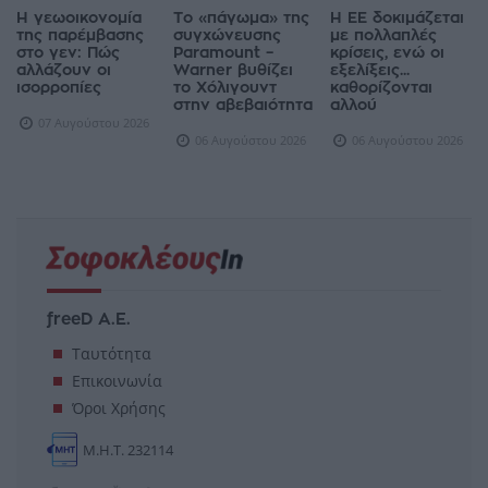
Η γεωοικονομία
Το «πάγωμα» της
Η ΕΕ δοκιμάζεται
της παρέμβασης
συγχώνευσης
με πολλαπλές
στο γεν: Πώς
Paramount –
κρίσεις, ενώ οι
αλλάζουν οι
Warner βυθίζει
εξελίξεις...
ισορροπίες
το Χόλιγουντ
καθορίζονται
στην αβεβαιότητα
αλλού
07 Αυγούστου 2026
06 Αυγούστου 2026
06 Αυγούστου 2026
freeD Α.Ε.
Ταυτότητα
Επικοινωνία
Όροι Χρήσης
Μ.Η.Τ. 232114