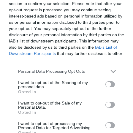
section to confirm your selection. Please note that after your
opt-out request is processed you may continue seeing
interest-based ads based on personal information utilized by
us or personal information disclosed to third parties prior to
your opt-out. You may separately opt-out of the further
disclosure of your personal information by third parties on the
IAB’s list of downstream participants. This information may
also be disclosed by us to third parties on the
IAB’s List of
Downstream Participants
that may further disclose it to other
third parties.
Personal Data Processing Opt Outs
Κεντρικός στόχος της κυβέρνησης παραμένει η
I want to opt-out of the Sharing of my
personal data.
δημοσιονομική πειθαρχία, με επιδίωξη τη μείωση
Opted In
του ελλείμματος κάτω από το 5% του ΑΕΠ, έναντι του
I want to opt-out of the Sale of my
5,4% που καταγράφηκε πέρυσι. Ωστόσο, τα
Personal Data.
περιθώρια διαπραγμάτευσης είναι εξαιρετικά
Opted In
περιορισμένα στην παρούσα κατακερματισμένη
I want to opt-out of processing my
Personal Data for Targeted Advertising.
Εθνοσυνέλευση. Πρόκειται για ένα πολιτικό
Opted In