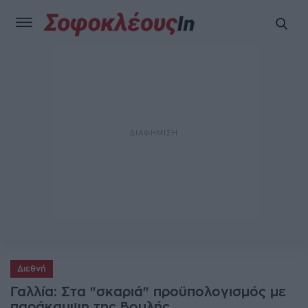
Διεθνή
Γαλλία: Στα "σκαριά" προϋπολογισμός με
παράκαμψη της Βουλής