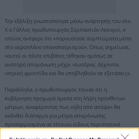
Την εξέλιξη γνωστοποίησε μέσω ανάρτησής του στο
X ο Γάλλος πρωθυπουργός Σεμπαστιάν Λεκορνί, ο
οποίος ανέφερε ότι «παρουσίασε συμπτώματα μέσα
στο αεροπλάνο επαναπατρισμού». Όπως σημείωσε,
«αυτοί οι πέντε επιβάτες τέθηκαν αμέσως σε
αυστηρή απομόνωση μέχρι νεωτέρας. Δέχονται
ιατρική φροντίδα και θα υποβληθούν σε εξετάσεις».
Παράλληλα, ο πρωθυπουργός τόνισε ότι η
κυβέρνηση προχωρά άμεσα στη λήψη πρόσθετων
μέτρων, αναφέροντας πως «ήδη από απόψε» θα
εκδοθεί διάταγμα για μέτρα απομόνωσης
προσαρμοσμένα σε τέτοιου είδους περιστατικά
επαφής.