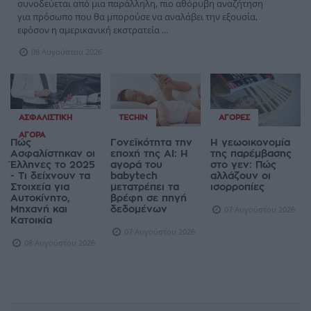
συνοδεύεται από μια παράλληλη, πιο αθόρυβη αναζήτηση
για πρόσωπο που θα μπορούσε να αναλάβει την εξουσία,
εφόσον η αμερικανική εκστρατεία ...
08 Αυγούστου 2026
ΑΣΦΑΛΙΣΤΙΚΉ
TECHIN
ΑΓΟΡΈΣ
ΑΓΟΡΆ
Πώς
Γονεϊκότητα την
Η γεωοικονομία
Ασφαλίστηκαν οι
εποχή της AI: Η
της παρέμβασης
Έλληνες το 2025
αγορά του
στο γεν: Πώς
- Τι δείχνουν τα
babytech
αλλάζουν οι
Στοιχεία για
μετατρέπει τα
ισορροπίες
Αυτοκίνητο,
βρέφη σε πηγή
Μηχανή και
δεδομένων
07 Αυγούστου 2026
Κατοικία
07 Αυγούστου 2026
08 Αυγούστου 2026