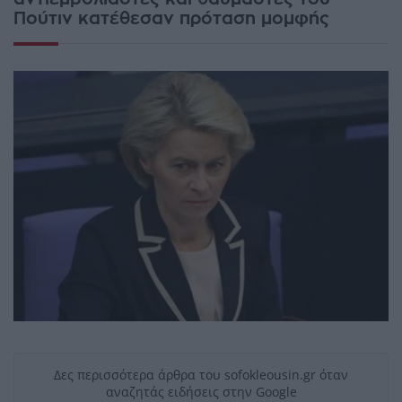
Πούτιν κατέθεσαν πρόταση μομφής
Δες περισσότερα άρθρα του sofokleousin.gr όταν
αναζητάς ειδήσεις στην Google