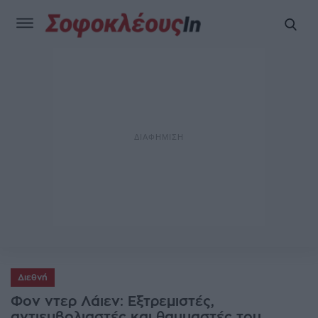
Διεθνή
Φον ντερ Λάιεν: Εξτρεμιστές,
αντιεμβολιαστές και θαυμαστές του