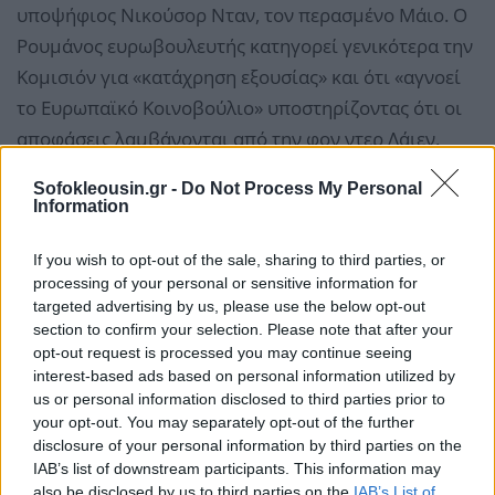
υποψήφιος Νικούσορ Νταν, τον περασμένο Μάιο. Ο
Ρουμάνος ευρωβουλευτής κατηγορεί γενικότερα την
Κομισιόν για «κατάχρηση εξουσίας» και ότι «αγνοεί
το Ευρωπαϊκό Κοινοβούλιο» υποστηρίζοντας ότι οι
αποφάσεις λαμβάνονται από την φον ντερ Λάιεν.
Sofokleousin.gr -
Do Not Process My Personal
Μολονότι ο Πιπερέα αναμένεται ότι θα στηριχθεί
Information
από ακροδεξιούς ευρωβουλευτές, όπως από τον
Γάλλο Ζορντάν Μπαρντελά, η προσπάθειά του να
If you wish to opt-out of the sale, sharing to third parties, or
processing of your personal or sensitive information for
ανατρέψει την ομάδα της φον ντερ Λάιεν φαίνεται εκ
targeted advertising by us, please use the below opt-out
των προτέρων καταδικασμένη. Ακόμη και η πολιτική
section to confirm your selection. Please note that after your
ομάδα στην οποία ανήκει, το ECR, έχει πάρει
opt-out request is processed you may continue seeing
interest-based ads based on personal information utilized by
αποστάσεις, καθώς σε αυτήν μετέχουν και οι Ιταλοί
us or personal information disclosed to third parties prior to
ευρωβουλευτές του κόμματος της Τζόρτζια Μελόνι
your opt-out. You may separately opt-out of the further
που εμφανίζονται πιο διαλλακτικοί απέναντι στην
disclosure of your personal information by third parties on the
IAB’s list of downstream participants. This information may
φον ντερ Λάιεν.
also be disclosed by us to third parties on the
IAB’s List of