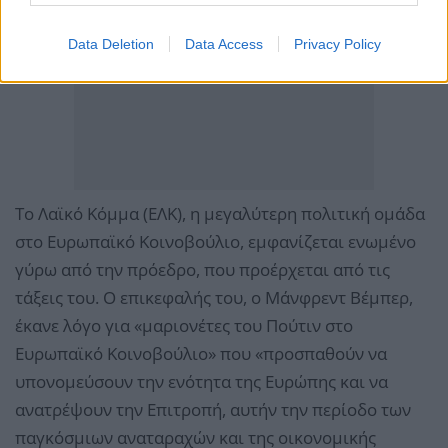
Data Deletion
Data Access
Privacy Policy
Το Λαϊκό Κόμμα (ΕΛΚ), η μεγαλύτερη πολιτική ομάδα
στο Ευρωπαϊκό Κοινοβούλιο, εμφανίζεται ενωμένο
γύρω από την πρόεδρο, που προέρχεται από τις
τάξεις του. Ο επικεφαλής του, ο Μάνφρεντ Βέμπερ,
έκανε λόγο για «μαριονέτες του Πούτιν στο
Ευρωπαϊκό Κοινοβούλιο» που «προσπαθούν να
υπονομεύσουν την ενότητα της Ευρώπης και να
ανατρέψουν την Επιτροπή, αυτήν την περίοδο των
παγκόσμιων αναταραχών και της οικονομικής