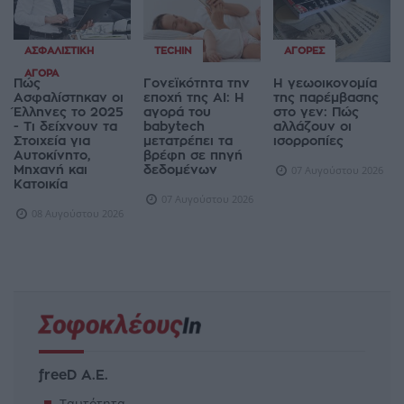
ΑΣΦΑΛΙΣΤΙΚΉ
TECHIN
ΑΓΟΡΈΣ
ΑΓΟΡΆ
Πώς
Γονεϊκότητα την
Η γεωοικονομία
Ασφαλίστηκαν οι
εποχή της AI: Η
της παρέμβασης
Έλληνες το 2025
αγορά του
στο γεν: Πώς
- Τι δείχνουν τα
babytech
αλλάζουν οι
Στοιχεία για
μετατρέπει τα
ισορροπίες
Αυτοκίνητο,
βρέφη σε πηγή
Μηχανή και
δεδομένων
07 Αυγούστου 2026
Κατοικία
07 Αυγούστου 2026
08 Αυγούστου 2026