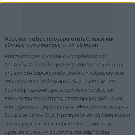
Νέες και παλιές προτεραιότητες, χρέη και
εθνικές συνεισφορές στην εξίσωση
Απαντώντας στις «πιέσεις», η πρόεδρος της
Κομισιόν, Ούρσουλα φον ντερ Λάιεν, υπογράμμισε
σήμερα στο Ευρωκοινοβούλιο ότι η «εξίσωση» του
επόμενου προϋπολογισμού είναι αναπόφευκτα
δύσκολη: περισσότερες επενδύσεις σε νέες και
παλαιές προτεραιότητες, αποπληρωμή χρέους και,
ταυτόχρονα, συγκράτηση των εθνικών συνεισφορών.
Σύμφωνα με την ίδια, η μόνη ρεαλιστική λύση είναι η
εισαγωγή νέων ιδίων πόρων. «Χωρίς αυτούς»,
προειδοποίησε, «η επιλογή είναι σαφής: είτε