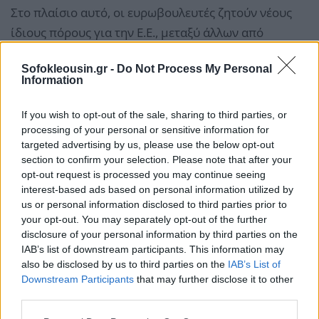
Στο πλαίσιο αυτό, οι ευρωβουλευτές ζητούν νέους
ίδιους πόρους για την Ε.Ε., μεταξύ άλλων από
ψηφιακές υπηρεσίες και μεγάλες τεχνολογικές
Sofokleousin.gr -
Do Not Process My Personal
εταιρείες, ώστε να χρηματοδοτηθεί ο
Information
προϋπολογισμός χωρίς υπερβολική επιβάρυνση των
εθνικών εισφορών.
If you wish to opt-out of the sale, sharing to third parties, or
processing of your personal or sensitive information for
targeted advertising by us, please use the below opt-out
Οι διαπραγματεύσεις αναμένονται ιδιαίτερα
section to confirm your selection. Please note that after your
δύσκολες, καθώς η τελική απόφαση απαιτεί
opt-out request is processed you may continue seeing
ομοφωνία στο Συμβούλιο, όπου χώρες όπως η
interest-based ads based on personal information utilized by
us or personal information disclosed to third parties prior to
Γερμανία και η Ολλανδία τάσσονται υπέρ ενός πιο
your opt-out. You may separately opt-out of the further
περιορισμένου προϋπολογισμού και
disclosure of your personal information by third parties on the
δημοσιονομικής πειθαρχίας.
IAB’s list of downstream participants. This information may
also be disclosed by us to third parties on the
IAB’s List of
Downstream Participants
that may further disclose it to other
third parties.