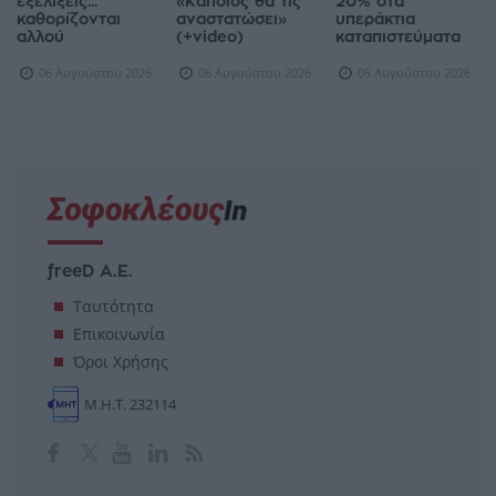
εξελίξεις...
«Κάποιος θα τις
20% στα
καθορίζονται
αναστατώσει»
υπεράκτια
αλλού
(+video)
καταπιστεύματα
06 Αυγούστου 2026
06 Αυγούστου 2026
05 Αυγούστου 2026
freeD Α.Ε.
Ταυτότητα
Επικοινωνία
Όροι Χρήσης
Μ.Η.Τ. 232114