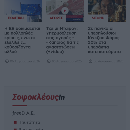
ΠΟΛΙΤΙΚΉ
ΑΓΟΡΈΣ
ΔΙΕΘΝΉ
Η ΕΕ δοκιμάζεται
Τζέιμι Ντάιμον:
Σε πανικό οι
με πολλαπλές
Υπερμόχλευση
υπερπλούσιοι
κρίσεις, ενώ οι
στις αγορές –
Κινέζοι: Φόρος
εξελίξεις...
«Κάποιος θα τις
20% στα
καθορίζονται
αναστατώσει»
υπεράκτια
αλλού
(+video)
καταπιστεύματα
06 Αυγούστου 2026
06 Αυγούστου 2026
05 Αυγούστου 2026
freeD Α.Ε.
Ταυτότητα
Επικοινωνία