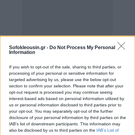
Sofokleousin.gr -
Do Not Process My Personal
Information
If you wish to opt-out of the sale, sharing to third parties, or
processing of your personal or sensitive information for
targeted advertising by us, please use the below opt-out
section to confirm your selection. Please note that after your
Πριν το 2011 οι ανταλλαγές μεταξύ Συρίας και ΕΕ
opt-out request is processed you may continue seeing
interest-based ads based on personal information utilized by
έφταναν περίπου τα 7 δισεκ. ευρω. Το 2023 οι
us or personal information disclosed to third parties prior to
εισαγωγές στην ΕΕ από τη Συρία είχαν μειωθεί στα
your opt-out. You may separately opt-out of the further
103 εκατ. ευρώ και οι εξαγωγές προς τη Συρία στα
disclosure of your personal information by third parties on the
IAB’s list of downstream participants. This information may
265 εκατ. ευρώ.
also be disclosed by us to third parties on the
IAB’s List of