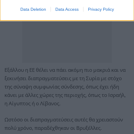
Data Deletion
Data Access
Privacy Policy
Εξάλλου η ΕΕ θέλει να πάει ακόμη πιο μακριά και να
ξεκινήσει διαπραγματεύσεις με τη Συρία με στόχο
της σύναψη συμφωνίας σύνδεσης, όπως έχει ήδη
κάνει με άλλες χώρες της περιοχής, όπως το Ισραήλ,
η Αίγυπτος ή ο Λίβανος.
Ωστόσο οι διαπραγματεύσεις αυτές θα χρειαστούν
πολύ χρόνο, παραδέχθηκαν οι Βρυξέλλες.