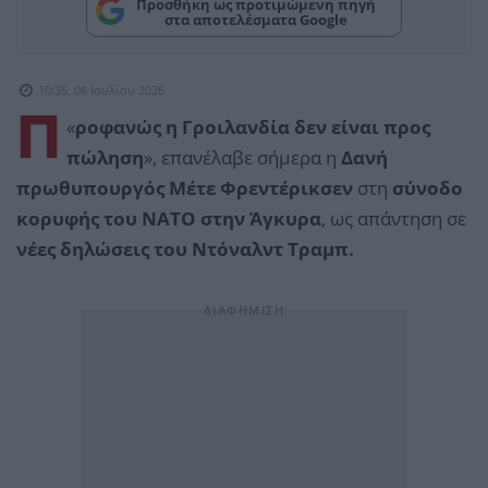
Προσθήκη ως προτιμώμενη πηγή
στα αποτελέσματα Google
10:35, 08 Ιουλίου 2026
Π
«
ροφανώς η Γροιλανδία δεν είναι προς
πώληση
», επανέλαβε σήμερα η
Δανή
πρωθυπουργός Μέτε Φρεντέρικσεν
στη
σύνοδο
κορυφής του ΝΑΤΟ στην Άγκυρα
, ως απάντηση σε
νέες δηλώσεις του Ντόναλντ Τραμπ.