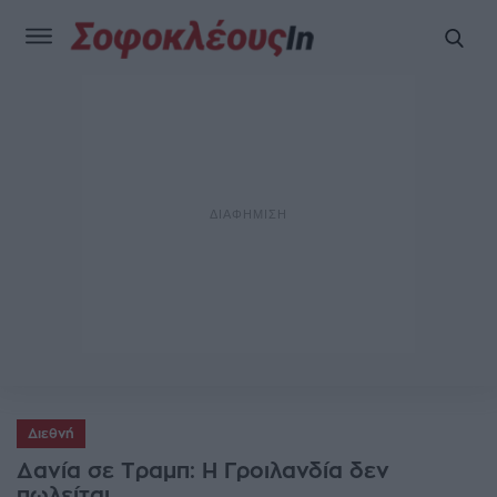
Διεθνή
Δανία σε Τραμπ: Η Γροιλανδία δεν
πωλείται