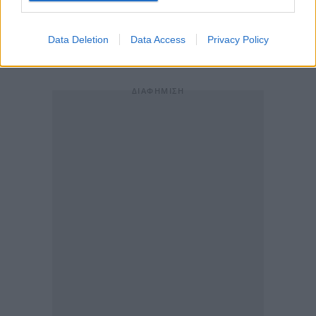
είναι το ότι, αν συμβεί οτιδήποτε σε έναν από εμάς,
τότε όλοι θα πρέπει να συμπαρασταθούμε ο ένας
Data Deletion
Data Access
Privacy Policy
στον άλλο», τόνισε.