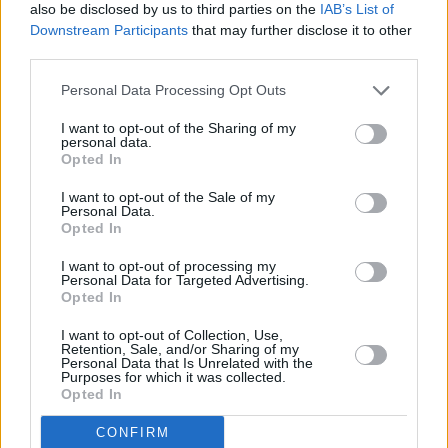
also be disclosed by us to third parties on the
IAB’s List of
Downstream Participants
that may further disclose it to other
third parties.
Personal Data Processing Opt Outs
I want to opt-out of the Sharing of my
personal data.
Opted In
I want to opt-out of the Sale of my
Personal Data.
Opted In
I want to opt-out of processing my
«Είμαστε έτοιμοι να υπερασπισθούμε κάθε εκατοστό
Personal Data for Targeted Advertising.
του ΝΑΤΟ, περιλαμβανομένου του δικού μας
Opted In
εδάφους ... Φυσικά θα υπερασπισθούμε το βασίλειο
I want to opt-out of Collection, Use,
Retention, Sale, and/or Sharing of my
της Δανίας», δήλωσε η Φρεντέρικσεν.
Personal Data that Is Unrelated with the
Purposes for which it was collected.
Opted In
«Ένας από τους λόγους για τους οποίους
CONFIRM
οικοδομήσαμε το ΝΑΤΟ πολλά, πολλά χρόνια πριν,