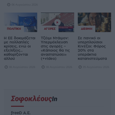
06 Αυγούστου 2026
ΠΟΛΙΤΙΚΉ
ΑΓΟΡΈΣ
ΔΙΕΘΝΉ
Η ΕΕ δοκιμάζεται
Τζέιμι Ντάιμον:
Σε πανικό οι
με πολλαπλές
Υπερμόχλευση
υπερπλούσιοι
κρίσεις, ενώ οι
στις αγορές –
Κινέζοι: Φόρος
εξελίξεις...
«Κάποιος θα τις
20% στα
καθορίζονται
αναστατώσει»
υπεράκτια
αλλού
(+video)
καταπιστεύματα
06 Αυγούστου 2026
06 Αυγούστου 2026
05 Αυγούστου 2026
freeD Α.Ε.