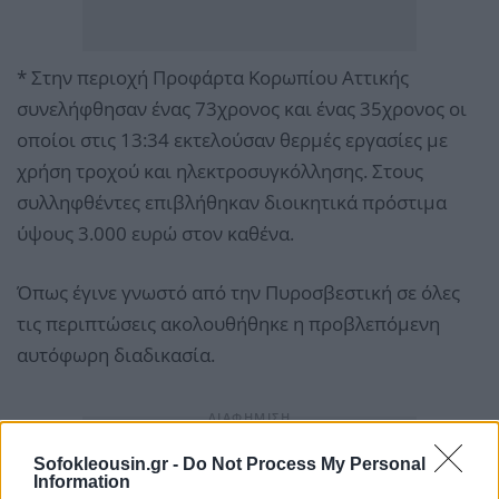
* Στην περιοχή Προφάρτα Κορωπίου Αττικής
συνελήφθησαν ένας 73χρονος και ένας 35χρονος οι
οποίοι στις 13:34 εκτελούσαν θερμές εργασίες με
χρήση τροχού και ηλεκτροσυγκόλλησης. Στους
συλληφθέντες επιβλήθηκαν διοικητικά πρόστιμα
ύψους 3.000 ευρώ στον καθένα.
Όπως έγινε γνωστό από την Πυροσβεστική σε όλες
τις περιπτώσεις ακολουθήθηκε η προβλεπόμενη
αυτόφωρη διαδικασία.
Sofokleousin.gr -
Do Not Process My Personal
Information