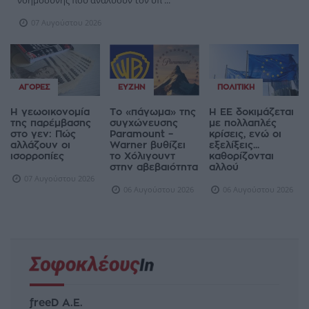
νοημοσύνης που αναλύουν τον ύπ ...
07 Αυγούστου 2026
ΑΓΟΡΈΣ
ΕΥΖΗΝ
ΠΟΛΙΤΙΚΉ
Η γεωοικονομία
Το «πάγωμα» της
Η ΕΕ δοκιμάζεται
της παρέμβασης
συγχώνευσης
με πολλαπλές
στο γεν: Πώς
Paramount –
κρίσεις, ενώ οι
αλλάζουν οι
Warner βυθίζει
εξελίξεις...
ισορροπίες
το Χόλιγουντ
καθορίζονται
στην αβεβαιότητα
αλλού
07 Αυγούστου 2026
06 Αυγούστου 2026
06 Αυγούστου 2026
freeD Α.Ε.