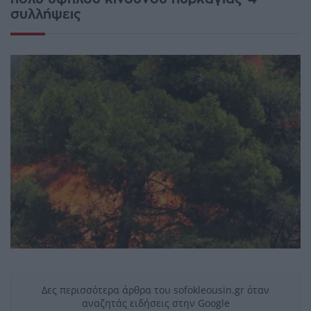
συλλήψεις
Δες περισσότερα άρθρα του sofokleousin.gr όταν
αναζητάς ειδήσεις στην Google