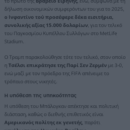
το πρώτο της
Βραβείο Ειρήνης
, ενώ, σύμφωνα με τη
δήλωση οικονομικών συμφερόντων του για το 2025,
ο Ινφαντίνο τού προσέφερε δέκα εισιτήρια,
συνολικής αξίας 15.000 δολαρίων
, για τον τελικό
του Παγκοσμίου Κυπέλλου Συλλόγων στο MetLife
Stadium.
Ο Τραμπ παρακολούθησε τότε τον τελικό, στον οποίο
η
Τσέλσι επικράτησε της Παρί Σεν Ζερμέν
με 3-0,
ενώ μαζί με τον πρόεδρο της FIFA απένειμε το
τρόπαιο στους νικητές.
Η υπόθεση της υπηκοότητας
Η υπόθεση του Μπάλογκαν απέκτησε και πολιτική
διάσταση, καθώς ο διεθνής επιθετικός είναι
Αμερικανός πολίτης εκ γενετής
, παρότι