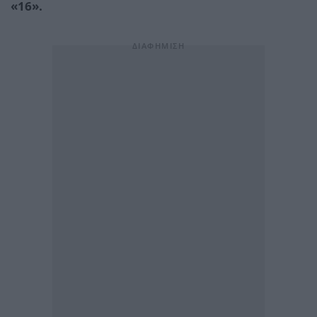
«16».