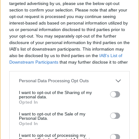
δεκαετίες
διοργανώσεων Παγκοσμίου Κυπέλλου
targeted advertising by us, please use the below opt-out
που ανατρέπεται αντίστοιχη αυτόματη τιμωρία.
section to confirm your selection. Please note that after your
opt-out request is processed you may continue seeing
interest-based ads based on personal information utilized by
Σύμφωνα με το MS NOW, ο Ντόναλντ Τραμπ
ζήτησε
us or personal information disclosed to third parties prior to
από τον Τζιάνι Ινφαντίνο να του εξηγήσει
γιατί ο
your opt-out. You may separately opt-out of the further
disclosure of your personal information by third parties on the
Μπάλογκαν τιμωρήθηκε με κόκκινη κάρτα και γιατί
IAB’s list of downstream participants. This information may
αυτή οδήγησε αυτομάτως σε αποκλεισμό από τον
also be disclosed by us to third parties on the
IAB’s List of
επόμενο αγώνα.
Downstream Participants
that may further disclose it to other
third parties.
Personal Data Processing Opt Outs
I want to opt-out of the Sharing of my
personal data.
Opted In
I want to opt-out of the Sale of my
Personal Data.
Opted In
I want to opt-out of processing my