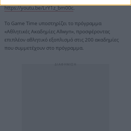
https://youtu.be/LrY1z_bm00c
.
Το Game Time υποστηρίζει το πρόγραμμα
«Αθλητικές Ακαδημίες Allwyn», προσφέροντας
επιπλέον αθλητικό εξοπλισμό στις 200 ακαδημίες
που συμμετέχουν στο πρόγραμμα.