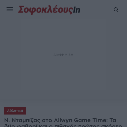
Αθλητικά
Ν. Νταμπίζας στο Allwyn Game Time: Τα
δύο φαβορί και ο πιθανός πρώτος σκόρερ