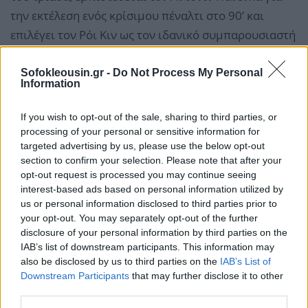
την εκτέλεση ενός κρίσιμου πέναλτι στο 90’ και
επιλέγει τον Ρόι Κιν ως τον ιδανικό συμπαρουσιαστή
για μια τηλεοπτική εκπομπή.
Sofokleousin.gr -
Do Not Process My Personal
Information
Τέλος, αποδέχεται το challenge της Χριστίνας
Βραχάλη, δίνοντας σύντομους αλλά εύστοχους
If you wish to opt-out of the sale, sharing to third parties, or
χαρακτηρισμούς για κορυφαίους ποδοσφαιριστές
processing of your personal or sensitive information for
targeted advertising by us, please use the below opt-out
που έχουν αγωνιστεί στο Παγκόσμιο.
section to confirm your selection. Please note that after your
opt-out request is processed you may continue seeing
interest-based ads based on personal information utilized by
us or personal information disclosed to third parties prior to
your opt-out. You may separately opt-out of the further
disclosure of your personal information by third parties on the
IAB’s list of downstream participants. This information may
also be disclosed by us to third parties on the
IAB’s List of
Downstream Participants
that may further disclose it to other
third parties.