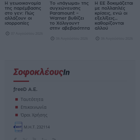
Η γεωοικονομία
Το «πάγωμα» της
Η ΕΕ δοκιμάζεται
της παρέμβασης
συγχώνευσης
με πολλαπλές
στο γεν: Πώς
Paramount –
κρίσεις, ενώ οι
αλλάζουν οι
Warner βυθίζει
εξελίξεις...
ισορροπίες
το Χόλιγουντ
καθορίζονται
στην αβεβαιότητα
αλλού
07 Αυγούστου 2026
06 Αυγούστου 2026
06 Αυγούστου 2026
freeD Α.Ε.
Ταυτότητα
Επικοινωνία
Όροι Χρήσης
Μ.Η.Τ. 232114