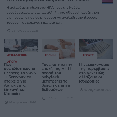
Η αυξανόμενη πίεση των ΗΠΑ προς την Κούβα
συνοδεύεται από μια παράλληλη, πιο αθόρυβη αναζήτηση
για πρόσωπο που θα μπορούσε να αναλάβει την εξουσία,
εφόσον η αμερικανική εκστρατεία ...
08 Αυγούστου 2026
ΑΣΦΑΛΙΣΤΙΚΉ
TECHIN
ΑΓΟΡΈΣ
ΑΓΟΡΆ
Πώς
Γονεϊκότητα την
Η γεωοικονομία
ασφαλίστηκαν οι
εποχή της AI: Η
της παρέμβασης
Έλληνες το 2025-
αγορά του
στο γεν: Πώς
Τι δείχνουν τα
babytech
αλλάζουν οι
στοιχεία για
μετατρέπει τα
ισορροπίες
Αυτοκίνητο,
βρέφη σε πηγή
Μηχανή και
δεδομένων
07 Αυγούστου 2026
Κατοικία
07 Αυγούστου 2026
08 Αυγούστου 2026