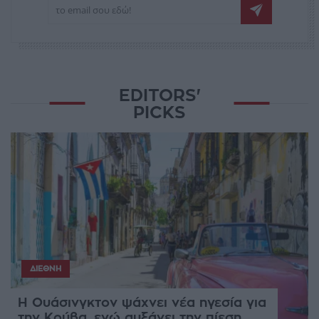
EDITORS'
PICKS
ΔΙΕΘΝΉ
Η Ουάσινγκτον ψάχνει νέα ηγεσία για
την Κούβα, ενώ αυξάνει την πίεση