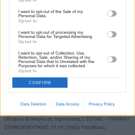
Opted In
I want to opt-out of the Sale of my
Personal Data.
Opted In
I want to opt-out of processing my
Personal Data for Targeted Advertising.
Opted In
I want to opt-out of Collection, Use,
Retention, Sale, and/or Sharing of my
Το νέο Allwyn Store στο Σύνταγμα δεν αποτελεί
Personal Data that Is Unrelated with the
Purposes for which it was collected.
απλώς ένα ακόμη κατάστημα, αλλά το πιο hot σημείο
Opted In
της πόλης και το γιορτάζει με ένα event στον πιο
CONFIRM
πολυσύχναστο εμπορικό δρόμο της χώρας. Μην
λείψει κανείς!
Data Deletion
Data Access
Privacy Policy
18+ επίγειο |Αρμόδιος Ρυθμιστής ΕΕΕΠ | Κίνδυνος
εθισμού & απώλειας περιουσίας | ΕΟΠΑΕ – ΓΡΑΜΜΗ
ΣΥΜΒΟΥΛΕΥΤΙΚΗΣ: 1114| Παίξε Υπεύθυνα.