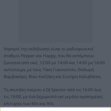
Χορηγοί της εκδήλωσης είναι οι ραδιοφωνικοί
σταθμοί Pepper και Happy, που θα εκπέμπουν
ζωντανά από εκεί, 12:00 με 14:00 και 14:00 με 16:00
αντίστοιχα, με τους Τάκη Γιαννούτσο, Θοδωρή
Βαμβακάρη, Βίκυ Χατζάκη και Σωτήρη Καλυβάτση.
Τη σκυτάλη παίρνει ο DJ Spector από τις 16:00 έως
τις 18:00, με ένα ξεχωριστό set γεμάτο αγαπημένες
επιτυχίες των 80s και 90s.