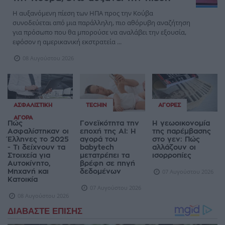
Η αυξανόμενη πίεση των ΗΠΑ προς την Κούβα
συνοδεύεται από μια παράλληλη, πιο αθόρυβη αναζήτηση
για πρόσωπο που θα μπορούσε να αναλάβει την εξουσία,
εφόσον η αμερικανική εκστρατεία ...
08 Αυγούστου 2026
ΑΣΦΑΛΙΣΤΙΚΉ
TECHIN
ΑΓΟΡΈΣ
ΑΓΟΡΆ
Πώς
Γονεϊκότητα την
Η γεωοικονομία
Ασφαλίστηκαν οι
εποχή της AI: Η
της παρέμβασης
Έλληνες το 2025
αγορά του
στο γεν: Πώς
- Τι δείχνουν τα
babytech
αλλάζουν οι
Στοιχεία για
μετατρέπει τα
ισορροπίες
Αυτοκίνητο,
βρέφη σε πηγή
Μηχανή και
δεδομένων
07 Αυγούστου 2026
Κατοικία
07 Αυγούστου 2026
08 Αυγούστου 2026