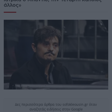
άλλος»
Δες περισσότερα άρθρα του sofokleousin.gr όταν
αναζητάς ειδήσεις στην Google