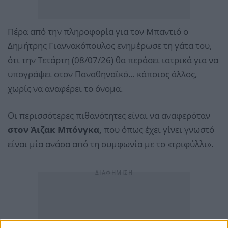
Πέρα από την πληροφορία για τον Μπαντιό ο
Δημήτρης Γιαννακόπουλος ενημέρωσε τη γάτα του,
ότι την Τετάρτη (08/07/26) θα περάσει ιατρικά για να
υπογράψει στον Παναθηναϊκό… κάποιος άλλος,
χωρίς να αναφέρει το όνομα.
Οι περισσότερες πιθανότητες είναι να αναφερόταν
στον Άιζακ Μπόνγκα,
που όπως έχει γίνει γνωστό
είναι μία ανάσα από τη συμφωνία με το «τριφύλλι».