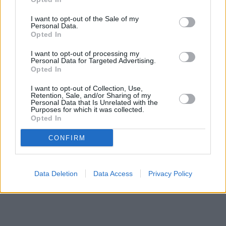
I want to opt-out of the Sale of my
Personal Data.
«Έχω να κοιμηθώ από την Πέμπτη. Λοιπόν, άκου, ο
Opted In
Μπαντιό την Τρίτη περνάει ιατρικά και την Τετάρτη
I want to opt-out of processing my
περνάει ο…. Ο κάποιος άλλος», είπε χαρακτηριστικά
Personal Data for Targeted Advertising.
Opted In
ο Δημήτρης Γιαννακόπουλος στην ανάρτησή του.
I want to opt-out of Collection, Use,
Retention, Sale, and/or Sharing of my
Personal Data that Is Unrelated with the
Purposes for which it was collected.
Opted In
CONFIRM
Data Deletion
Data Access
Privacy Policy