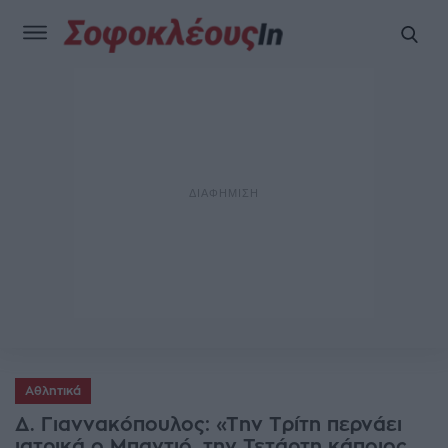
Αθλητικά
Δ. Γιαννακόπουλος: «Την Τρίτη περνάει
ιατρικά ο Μπαντιό, την Τετάρτη κάποιος