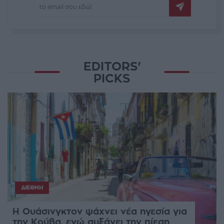
EDITORS'
PICKS
ΔΙΕΘΝΉ
Η Ουάσινγκτον ψάχνει νέα ηγεσία για
την Κούβα, ενώ αυξάνει την πίεση