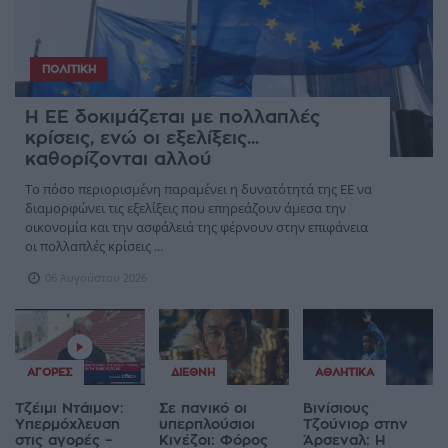
ΠΟΛΙΤΙΚΉ
Η ΕΕ δοκιμάζεται με πολλαπλές
κρίσεις, ενώ οι εξελίξεις...
καθορίζονται αλλού
Το πόσο περιορισμένη παραμένει η δυνατότητά της ΕΕ να
διαμορφώνει τις εξελίξεις που επηρεάζουν άμεσα την
οικονομία και την ασφάλειά της φέρνουν στην επιφάνεια
οι πολλαπλές κρίσεις ...
06 Αυγούστου 2026
ΑΓΟΡΈΣ
ΔΙΕΘΝΉ
ΑΘΛΗΤΙΚΆ
Τζέιμι Ντάιμον:
Σε πανικό οι
Βινίσιους
Υπερμόχλευση
υπερπλούσιοι
Τζούνιορ στην
στις αγορές –
Κινέζοι: Φόρος
Άρσεναλ: Η