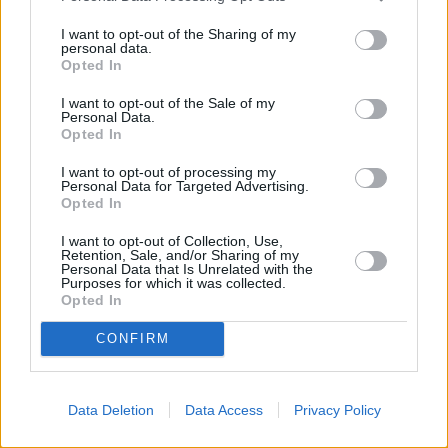
I want to opt-out of the Sharing of my
personal data.
Opted In
Όπως τόνισε, «οι χωρίς διάκριση και συνεχιζόμενες
I want to opt-out of the Sale of my
Personal Data.
πράξεις βίας των Χούθι δεν μπορούν να
Opted In
δικαιολογηθούν υπό κανένα πρόσχημα. Πρέπει να
I want to opt-out of processing my
σταματήσουν άμεσα όλες οι πράξεις βίας».
Personal Data for Targeted Advertising.
Opted In
Η Ελλάδα επανέλαβε τη στήριξη της στις
I want to opt-out of Collection, Use,
Retention, Sale, and/or Sharing of my
προσπάθειες του ΟΗΕ για πολιτική επίλυση,
Personal Data that Is Unrelated with the
Purposes for which it was collected.
επισημαίνοντας ότι «δεν μπορεί να υπάρξει
Opted In
μακροχρόνια σταθερότητα στην περιοχή, εάν δεν
CONFIRM
επανέλθει σε τροχιά η ειρηνευτική διαδικασία στην
Υεμένη».
Data Deletion
Data Access
Privacy Policy