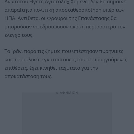
Ανώτατου Ηγέτη Αγιατολάχ Χαμενεΐ δεν θα σήμαινε
απαραίτητα πολιτική αποσταθεροποίηση υπέρ των
ΗΠΑ. Αντίθετα, οι Φρουροί της Επανάστασης θα
μπορούσαν να εδραιώσουν ακόμη περισσότερο τον
έλεγχό τους.
Το Ιράν, παρά τις ζημιές που υπέστησαν πυρηνικές
και πυραυλικές εγκαταστάσεις του σε προηγούμενες
επιθέσεις, έχει κινηθεί ταχύτατα για την
αποκατάστασή τους.