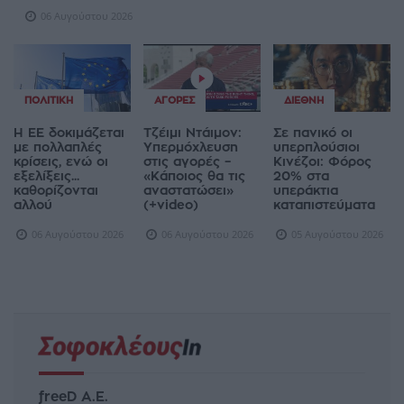
06 Αυγούστου 2026
ΠΟΛΙΤΙΚΉ
ΑΓΟΡΈΣ
ΔΙΕΘΝΉ
Η ΕΕ δοκιμάζεται
Τζέιμι Ντάιμον:
Σε πανικό οι
με πολλαπλές
Υπερμόχλευση
υπερπλούσιοι
κρίσεις, ενώ οι
στις αγορές –
Κινέζοι: Φόρος
εξελίξεις...
«Κάποιος θα τις
20% στα
καθορίζονται
αναστατώσει»
υπεράκτια
αλλού
(+video)
καταπιστεύματα
06 Αυγούστου 2026
06 Αυγούστου 2026
05 Αυγούστου 2026