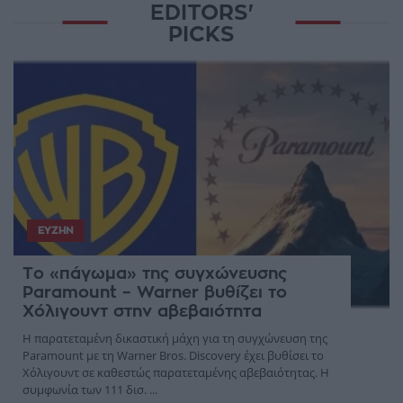
EDITORS'
PICKS
ΕΥΖΗΝ
Το «πάγωμα» της συγχώνευσης
Paramount – Warner βυθίζει το
Χόλιγουντ στην αβεβαιότητα
Η παρατεταμένη δικαστική μάχη για τη συγχώνευση της
Paramount με τη Warner Bros. Discovery έχει βυθίσει το
Χόλιγουντ σε καθεστώς παρατεταμένης αβεβαιότητας. Η
συμφωνία των 111 δισ. ...