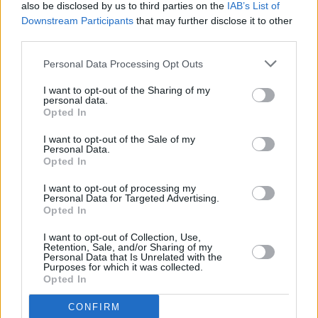
also be disclosed by us to third parties on the
IAB’s List of
Downstream Participants
that may further disclose it to other
Παράλληλα,
η Τεχεράνη
επαναλαμβάνει ότι δεν
third parties.
επιδιώκει την ανάπτυξη πυρηνικών όπλων και
εμφανίζεται διατεθειμένη να περιορίσει τον
Personal Data Processing Opt Outs
εμπλουτισμό σε χαμηλά επίπεδα, θέση που η
I want to opt-out of the Sharing of my
personal data.
Ουάσιγκτον απορρίπτει μετά την κατάρρευση της
Opted In
πυρηνικής συμφωνίας το 2018.
I want to opt-out of the Sale of my
Personal Data.
Ο γεωοικονομικός παράγοντας
Opted In
I want to opt-out of processing my
Personal Data for Targeted Advertising.
Opted In
I want to opt-out of Collection, Use,
Retention, Sale, and/or Sharing of my
Personal Data that Is Unrelated with the
Purposes for which it was collected.
Opted In
CONFIRM