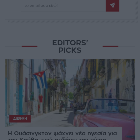
EDITORS'
PICKS
ΔΙΕΘΝΉ
Η Ουάσινγκτον ψάχνει νέα ηγεσία για