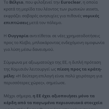
Το
Βέλγιο
, που φιλοξενεί την
Euroclear
, η οποία
κρατά τη μερίδα του λέοντος των ρωσικών assets,
εκφράζει σοβαρές ανησυχίες για πιθανές
νομικές
επιπτώσεις
μετά τον πόλεμο.
Η
Ουγγαρία
αντιτίθεται σε νέες χρηματοδοτήσεις
προς το Κίεβο, μπλοκάροντας ενδεχόμενη ομοφωνία
για λύση μέσω δανεισμού.
Σύμφωνα με αξιωματούχο της ΕΕ, η διπλή πρόταση
της Κομισιόν λειτουργεί ως
πίεση προς τα κράτη-
μέλη:
«Η δεύτερη επιλογή είναι πολύ χειρότερη για
περισσότερες χώρες», σημείωσε.
Μέχρι σήμερα,
η ΕΕ έχει αξιοποιήσει μόνο τα
κέρδη από τα παγωμένα περιουσιακά στοιχεία