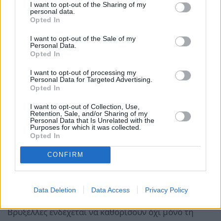
Το διακύβευμα για την Ευρώπη
I want to opt-out of the Sharing of my
personal data.
Η συζήτηση για τα ρωσικά assets δεν αφορά μόνο τις
Opted In
ανάγκες της Ουκρανίας, αλλά και την ευρωπαϊκή
I want to opt-out of the Sale of my
Personal Data.
συνοχή.
Opted In
I want to opt-out of processing my
Η πιθανότητα η ΕΕ να γίνει η πρώτη διεθνής δύναμη
Personal Data for Targeted Advertising.
που θα αξιοποιήσει παγωμένα ξένα κρατικά
Opted In
περιουσιακά στοιχεία σε τέτοια κλίμακα, δημιουργεί
I want to opt-out of Collection, Use,
Retention, Sale, and/or Sharing of my
νομικό προηγούμενο με απρόβλεπτες
Personal Data that Is Unrelated with the
Purposes for which it was collected.
συνέπειες
, αλλά και
γεωπολιτικό ρίσκο
που η
Opted In
Μόσχα διαμηνύει πως δεν θα αφήσει αναπάντητο.
CONFIRM
Με τις ειρηνευτικές συνομιλίες στάσιμες και τον
πόλεμο να συνεχίζεται για τρίτο χειμώνα, οι
Data Deletion
Data Access
Privacy Policy
αποφάσεις των επόμενων εβδομάδων στις
Βρυξέλλες ενδέχεται να καθορίσουν όχι μόνο τη