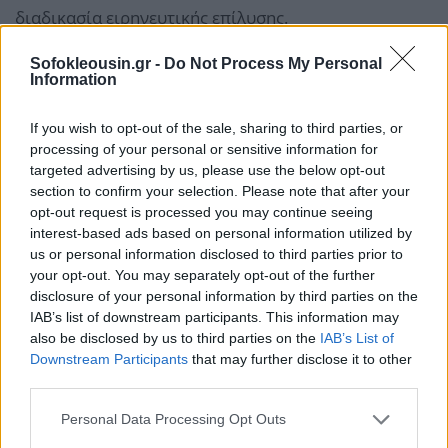
διαδικασία ειρηνευτικής επίλυσης.
Sofokleousin.gr -
Do Not Process My Personal
Στις ΗΠΑ, οι συνομιλίες της Τρίτης με τη Ρωσία δεν
Information
απέφεραν αποτέλεσμα, παρότι ο
Ντόναλντ Τραμπ
αναφέρθηκε σε «αρκετά καλές» συζητήσεις που είχαν
If you wish to opt-out of the sale, sharing to third parties, or
processing of your personal or sensitive information for
ο γαμπρός του Τζάρεντ Κούσνερ και ο Γουίτκοφ με
targeted advertising by us, please use the below opt-out
Ρώσους αξιωματούχους.
section to confirm your selection. Please note that after your
opt-out request is processed you may continue seeing
interest-based ads based on personal information utilized by
Ο πρώην Βρετανός πρέσβης στις ΗΠΑ, σερ Κιμ
us or personal information disclosed to third parties prior to
Ντάροκ, προειδοποίησε ότι ο πόλεμος μπορεί να
your opt-out. You may separately opt-out of the further
συνεχιστεί «μέχρι τον χειμώνα και πέρα»,
disclosure of your personal information by third parties on the
IAB’s list of downstream participants. This information may
σημειώνοντας ότι εάν ο Τραμπ δεν καταφέρει να
also be disclosed by us to third parties on the
IAB’s List of
κλείσει συμφωνία, ενδέχεται να αποσύρει τη στήριξη
Downstream Participants
that may further disclose it to other
των ΗΠΑ και
να μεταφέρει το βάρος στους
third parties.
Ευρωπαίους
.
Personal Data Processing Opt Outs