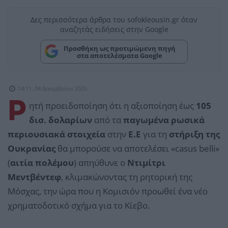
Δες περισσότερα άρθρα του sofokleousin.gr όταν
αναζητάς ειδήσεις στην Google
Προσθήκη ως προτιμώμενη πηγή
στα αποτελέσματα Google
14:11, 04 Δεκεμβρίου 2025
Ρ
ητή προειδοποίηση ότι η αξιοποίηση έως
105
δισ. δολαρίων
από τα
παγωμένα ρωσικά
περιουσιακά στοιχεία
στην
Ε.Ε
για τη
στήριξη της
Ουκρανίας
θα μπορούσε να αποτελέσει «casus belli»
(
αιτία πολέμου
) απηύθυνε ο
Ντιμίτρι
Μεντβέντεφ
, κλιμακώνοντας τη ρητορική της
Μόσχας, την ώρα που η Κομισιόν προωθεί ένα νέο
χρηματοδοτικό σχήμα για το Κίεβο.