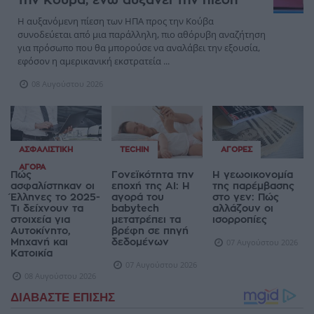
την Κούβα, ενώ αυξάνει την πίεση
Η αυξανόμενη πίεση των ΗΠΑ προς την Κούβα
συνοδεύεται από μια παράλληλη, πιο αθόρυβη αναζήτηση
για πρόσωπο που θα μπορούσε να αναλάβει την εξουσία,
εφόσον η αμερικανική εκστρατεία ...
08 Αυγούστου 2026
ΑΣΦΑΛΙΣΤΙΚΉ
TECHIN
ΑΓΟΡΈΣ
ΑΓΟΡΆ
Πώς
Γονεϊκότητα την
Η γεωοικονομία
ασφαλίστηκαν οι
εποχή της AI: Η
της παρέμβασης
Έλληνες το 2025-
αγορά του
στο γεν: Πώς
Τι δείχνουν τα
babytech
αλλάζουν οι
στοιχεία για
μετατρέπει τα
ισορροπίες
Αυτοκίνητο,
βρέφη σε πηγή
Μηχανή και
δεδομένων
07 Αυγούστου 2026
Κατοικία
07 Αυγούστου 2026
08 Αυγούστου 2026