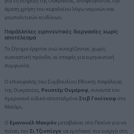
για τη στήριξη της Ουκρανίας, αποφεύγοντας την
άμεση χρήση του κεφαλαίου λόγω νομικών και
γεωπολιτικών κινδύνων.
Παράλληλες ειρηνευτικές διεργασίες χωρίς
αποτέλεσμα
Το ζήτημα έρχεται ενώ συνεχίζονται, χωρίς
ουσιαστική πρόοδο, οι επαφές για ειρηνευτική
συμφωνία.
Ο επικεφαλής του Συμβουλίου Εθνικής Ασφάλειας
της Ουκρανίας,
Ρουστέμ Ουμέροφ
, συναντά τον
Αμερικανό ειδικό απεσταλμένο
Στιβ Γουίτκοφ
στο
Μαϊάμι.
Ο
Εμανουέλ Μακρόν
μεταβαίνει στο Πεκίνο για να
πιέσει τον
Σι Τζινπίνγκ
να εμπλακεί πιο ενεργά στη