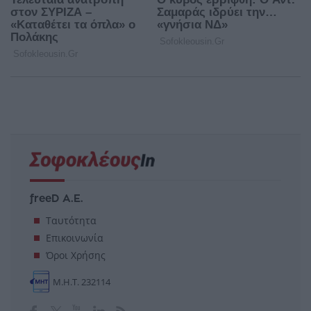
freeD Α.Ε.
Ταυτότητα
Επικοινωνία
Όροι Χρήσης
Μ.Η.Τ. 232114