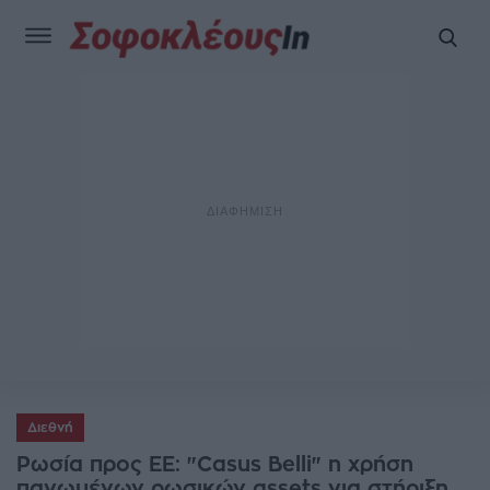
Διεθνή
Ρωσία προς ΕΕ: "Casus Belli" η χρήση
παγωμένων ρωσικών assets για στήριξη