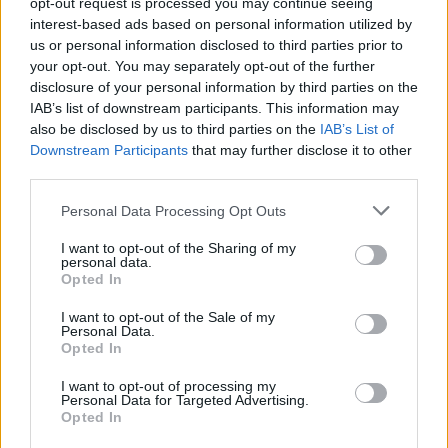
opt-out request is processed you may continue seeing
υλικού για βόμβα.
interest-based ads based on personal information utilized by
us or personal information disclosed to third parties prior to
your opt-out. You may separately opt-out of the further
Πριν από τη συμφωνία, οι αμερικανικές υπηρεσίες
disclosure of your personal information by third parties on the
εκτιμούσαν ότι το χρονικό αυτό περιθώριο είχε
IAB’s list of downstream participants. This information may
πέσει στους δύο ή τρεις μήνες.
also be disclosed by us to third parties on the
IAB’s List of
Downstream Participants
that may further disclose it to other
third parties.
Για να αλλάξει αυτό, η Τεχεράνη αποδέχθηκε
σημαντικούς περιορισμούς
:
Personal Data Processing Opt Outs
I want to opt-out of the Sharing of my
Παρέδωσε περίπου το 98% των αποθεμάτων
personal data.
Opted In
εμπλουτισμένου ουρανίου.
I want to opt-out of the Sale of my
Διέλυσε περίπου τα δύο τρίτα των
Personal Data.
φυγοκεντρητών της.
Opted In
Δεσμεύθηκε να λειτουργεί μόνο 5.060
I want to opt-out of processing my
Personal Data for Targeted Advertising.
φυγοκεντρητές χαμηλής τεχνολογίας για μία
Opted In
δεκαετία.