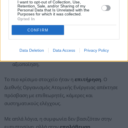
I want to opt-out of Collection, Use,
Δεν θα εμπλούτιζε ουράνιο στη βαριά οχυρωμένη
Retention, Sale, and/or Sharing of my
Personal Data that Is Unrelated with the
εγκατάσταση του Φορντό για 15 χρόνια.
Purposes for which it was collected.
Opted In
Ο εμπλουτισμός ουρανίου περιοριζόταν στο
3,67%, ποσοστό κατάλληλο για πολιτική χρήση
CONFIRM
αλλά όχι για όπλα.
Τροποποίησε αντιδραστήρα που μπορούσε να
Data Deletion
Data Access
Privacy Policy
παράγει πλουτώνιο κατάλληλο για στρατιωτική
αξιοποίηση.
Το πιο κρίσιμο στοιχείο ήταν η
επιτήρηση
. Ο
Διεθνής Οργανισμός Ατομικής Ενέργειας απέκτησε
πρόσβαση με επιθεωρητές, κάμερες και
συστηματικούς ελέγχους.
Με απλά λόγια, η συμφωνία δεν βασιζόταν στην
εμπιστοσύνη, αλλά στην
επαλήθευση
.