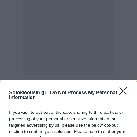
Η συμφωνία ονομάστηκε επίσημα Joint
Comprehensive Plan of Action (JCPOA, Κοινό
Sofokleousin.gr -
Do Not Process My Personal
Information
Ολοκληρωμένο Σχέδιο Δράσης) και υπογράφηκε τον
Ιούλιο του 2015
. Ό στόχος της ήταν απλός στη
If you wish to opt-out of the sale, sharing to third parties, or
σύλληψη, αλλά σύνθετος στην εφαρμογή: να
processing of your personal or sensitive information for
κρατήσει το Ιράν
τουλάχιστον έναν χρόνο μακριά
targeted advertising by us, please use the below opt-out
section to confirm your selection. Please note that after your
από την ικανότητα παραγωγής επαρκούς πυρηνικού