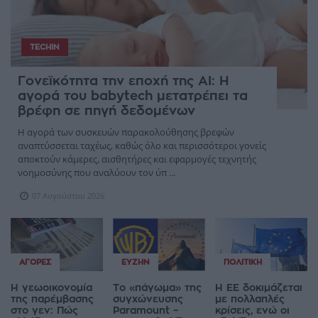
TECHIN
Γονεϊκότητα την εποχή της AI: Η
αγορά του babytech μετατρέπει τα
βρέφη σε πηγή δεδομένων
Η αγορά των συσκευών παρακολούθησης βρεφών
αναπτύσσεται ταχέως, καθώς όλο και περισσότεροι γονείς
αποκτούν κάμερες, αισθητήρες και εφαρμογές τεχνητής
νοημοσύνης που αναλύουν τον ύπ ...
07 Αυγούστου 2026
ΑΓΟΡΈΣ
ΕΥΖΗΝ
ΠΟΛΙΤΙΚΉ
Η γεωοικονομία
Το «πάγωμα» της
Η ΕΕ δοκιμάζεται
της παρέμβασης
συγχώνευσης
με πολλαπλές
στο γεν: Πώς
Paramount –
κρίσεις, ενώ οι