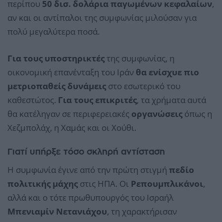
περίπου
50 δισ. δολάρια παγωμένων κεφαλαίων
,
αν και οι αντίπαλοι της συμφωνίας μιλούσαν για
πολύ μεγαλύτερα ποσά.
Για τους υποστηρικτές
της συμφωνίας, η
οικονομική επανένταξη του Ιράν
θα ενίσχυε πιο
μετριοπαθείς δυνάμεις
στο εσωτερικό του
καθεστώτος.
Για τους επικριτές
, τα χρήματα αυτά
θα κατέληγαν σε περιφερειακές
οργανώσεις
όπως η
Χεζμπολάχ, η Χαμάς και οι Χούθι.
Γιατί υπήρξε τόσο σκληρή αντίσταση
Η συμφωνία έγινε από την πρώτη στιγμή
πεδίο
πολιτικής μάχης
στις ΗΠΑ. Οι
Ρεπουμπλικάνοι
,
αλλά και ο τότε πρωθυπουργός του Ισραήλ
Μπενιαμίν Νετανιάχου
, τη χαρακτήρισαν