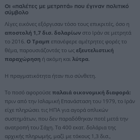
Οι «παλέτες με μετρητά» που έγιναν πολιτικό
σύμβολο
Λίγες εικόνες εξόργισαν τόσο τους επικριτές, όσο η
αποστολή 1,7 δισ. δολαρίων
στο Ιράν σε μετρητά
το 2016.
Ο Τραμπ
επανέφερε αμέτρητες φορές το
θέμα, παρουσιάζοντάς το ως
εξευτελιστική
παραχώρηση
ή ακόμη και
λύτρα
.
Η πραγματικότητα ήταν πιο σύνθετη.
Το ποσό αφορούσε
παλαιά οικονομική διαφορά:
πριν από την Ισλαμική Επανάσταση του 1979, το Ιράν
είχε πληρώσει τις ΗΠΑ για αγορά οπλικών
συστημάτων, που δεν παραδόθηκαν ποτέ μετά την
ανατροπή του Σάχη. Τα 400 εκατ. δολάρια της
αρχικής πληρωμής, μαζί με τόκους 1,3 δισ.,