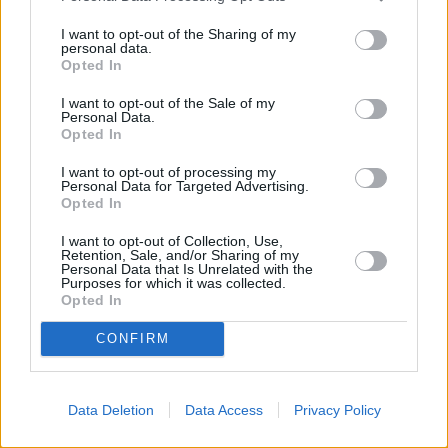
και της Ελλάδας» και ότι «παραβιάζει τη λιβυκή
I want to opt-out of the Sharing of my
υφαλοκρηπίδα».
personal data.
Opted In
Τονίζεται επίσης πως η ενέργεια αυτή «αντίκειται
I want to opt-out of the Sale of my
Personal Data.
στις θεμελιώδεις αρχές του διεθνούς δικαίου της
Opted In
θάλασσας», καθώς οι σχετικές διατάξεις
I want to opt-out of processing my
ενθαρρύνουν τα κράτη «να επιδιώκουν πρακτικές
Personal Data for Targeted Advertising.
Opted In
προσωρινές ρυθμίσεις και να μην παρεμποδίζουν τη
σύναψη τελικής συμφωνίας».
I want to opt-out of Collection, Use,
Retention, Sale, and/or Sharing of my
Personal Data that Is Unrelated with the
Purposes for which it was collected.
Opted In
CONFIRM
Data Deletion
Data Access
Privacy Policy