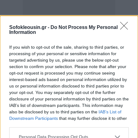
Sofokleousin.gr -
Do Not Process My Personal
Information
If you wish to opt-out of the sale, sharing to third parties, or
processing of your personal or sensitive information for
targeted advertising by us, please use the below opt-out
section to confirm your selection. Please note that after your
opt-out request is processed you may continue seeing
interest-based ads based on personal information utilized by
us or personal information disclosed to third parties prior to
your opt-out. You may separately opt-out of the further
disclosure of your personal information by third parties on the
Επίσης, η Λιβύη διαμαρτύρεται για την ελληνική
IAB’s list of downstream participants. This information may
απόφαση της 17ης Απριλίου 2025 να ανακηρύξει
also be disclosed by us to third parties on the
IAB’s List of
ΑΟΖ στο Ιόνιο Πέλαγος, μέσω ΦΕΚ υπ' αριθμόν 59,
Downstream Participants
that may further disclose it to other
third parties.
υποστηρίζοντας ότι το νότιο όριο της εν λόγω ζώνης
«δεν είναι ίσο μεταξύ των κύριων ακτών της Λιβύης
Personal Data Processing Opt Outs