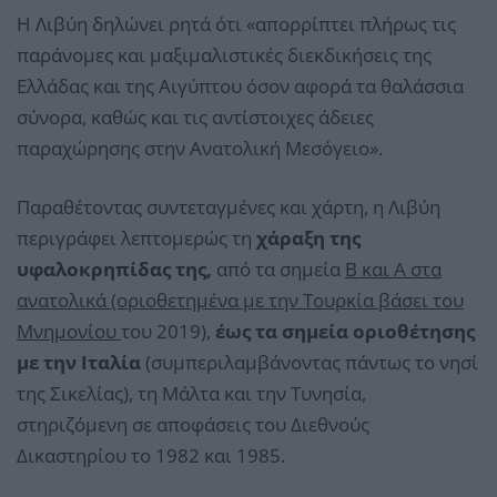
Η Λιβύη δηλώνει ρητά ότι «απορρίπτει πλήρως τις
παράνομες και μαξιμαλιστικές διεκδικήσεις της
Ελλάδας και της Αιγύπτου όσον αφορά τα θαλάσσια
σύνορα, καθώς και τις αντίστοιχες άδειες
παραχώρησης στην Ανατολική Μεσόγειο».
Παραθέτοντας συντεταγμένες και χάρτη, η Λιβύη
περιγράφει λεπτομερώς τη
χάραξη της
υφαλοκρηπίδας της,
από τα σημεία
Β και Α στα
ανατολικά (οριοθετημένα με την Τουρκία βάσει του
Μνημονίου
του 2019),
έως τα σημεία οριοθέτησης
με την Ιταλία
(συμπεριλαμβάνοντας πάντως το νησί
της Σικελίας), τη Μάλτα και την Τυνησία,
στηριζόμενη σε αποφάσεις του Διεθνούς
Δικαστηρίου το 1982 και 1985.