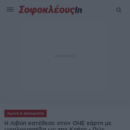
Άμυνα & Διπλωματία
H Λιβύη κατέθεσε στον ΟΗΕ χάρτη με
υφαλοκρηπίδα ως την Κρήτη - Πώς