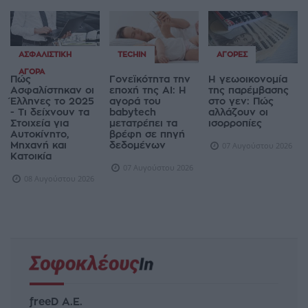
ΑΣΦΑΛΙΣΤΙΚΉ
TECHIN
ΑΓΟΡΈΣ
ΑΓΟΡΆ
Πώς
Γονεϊκότητα την
Η γεωοικονομία
Ασφαλίστηκαν οι
εποχή της AI: Η
της παρέμβασης
Έλληνες το 2025
αγορά του
στο γεν: Πώς
- Τι δείχνουν τα
babytech
αλλάζουν οι
Στοιχεία για
μετατρέπει τα
ισορροπίες
Αυτοκίνητο,
βρέφη σε πηγή
Μηχανή και
δεδομένων
07 Αυγούστου 2026
Κατοικία
07 Αυγούστου 2026
08 Αυγούστου 2026