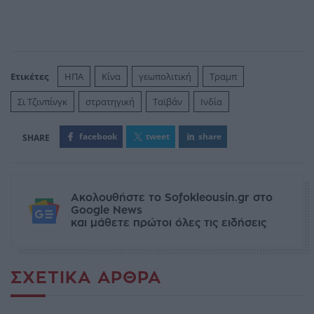
Ετικέτες
ΗΠΑ
Κίνα
γεωπολιτική
Τραμπ
Σι Τζινπίνγκ
στρατηγική
Ταϊβάν
Ινδία
facebook
tweet
share
Ακολουθήστε το Sofokleousin.gr στο
Google News
και μάθετε πρώτοι όλες τις ειδήσεις
ΣΧΕΤΙΚΆ ΆΡΘΡΑ