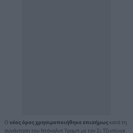
Ο
νέος όρος χρησιμοποιήθηκε επισήμως
κατά τη
συνάντηση του Ντόναλντ Τραμπ με τον Σι Τζινπίνγκ