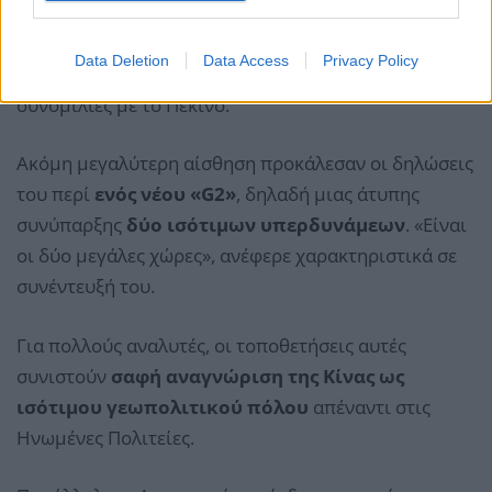
συνάντηση, ο
Τραμπ
δήλωσε ότι διατηρεί τις
πωλήσεις όπλων προς την Ταϊβάν «σε
Data Deletion
Data Access
Privacy Policy
αναστολή»
ως διαπραγματευτικό χαρτί στις
συνομιλίες με το Πεκίνο.
Ακόμη μεγαλύτερη αίσθηση προκάλεσαν οι δηλώσεις
του περί
ενός νέου «G2»
, δηλαδή μιας άτυπης
συνύπαρξης
δύο ισότιμων υπερδυνάμεων
. «Είναι
οι δύο μεγάλες χώρες», ανέφερε χαρακτηριστικά σε
συνέντευξή του.
Για πολλούς αναλυτές, οι τοποθετήσεις αυτές
συνιστούν
σαφή αναγνώριση της Κίνας ως
ισότιμου γεωπολιτικού πόλου
απέναντι στις
Ηνωμένες Πολιτείες.