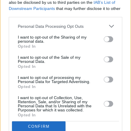
also be disclosed by us to third parties on the
IAB’s List of
Downstream Participants
that may further disclose it to other
third parties.
Personal Data Processing Opt Outs
Η Ταϊβάν στο επίκεντρο των ανησυχιών
I want to opt-out of the Sharing of my
personal data.
Η πιο ανησυχητική πτυχή της νέας πολιτικής για
Opted In
πολλούς συμμάχους των ΗΠΑ αφορά την Ταϊβάν. Με
I want to opt-out of the Sale of my
στόχο να μην προκαλέσει ένταση πριν από τη σύνοδο
Personal Data.
Opted In
κορυφής με τον Σι, ο Λευκός Οίκος φέρεται να
ανέστειλε
την προώθηση μεγάλου
πακέτου
I want to opt-out of processing my
Personal Data for Targeted Advertising.
εξοπλισμών
προς την Ταϊπέι, παρά το γεγονός ότι
Opted In
αυτό είχε ήδη εγκριθεί από το Κογκρέσο.
I want to opt-out of Collection, Use,
Retention, Sale, and/or Sharing of my
Personal Data that Is Unrelated with the
Κατά τη διάρκεια των επαφών τους, ο Σι Τζινπίνγκ
Purposes for which it was collected.
Opted In
επανέφερε επανειλημμένα το θέμα των
αμερικανικών πωλήσεων όπλων στο νησί. Μετά τη
CONFIRM