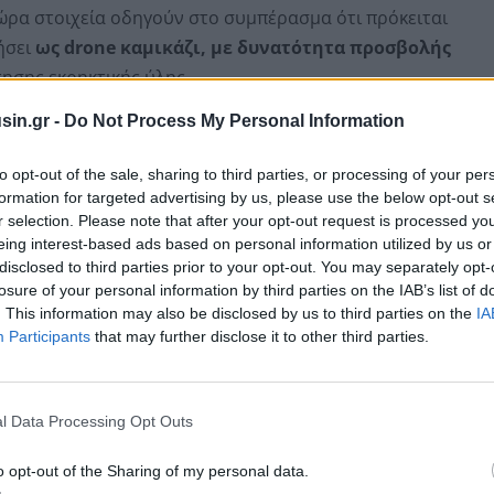
ώρα στοιχεία οδηγούν στο συμπέρασμα ότι πρόκειται
ήσει
ως drone καμικάζι, με δυνατότητα προσβολής
ησης εκρηκτικής ύλης.
sin.gr -
Do Not Process My Personal Information
to opt-out of the sale, sharing to third parties, or processing of your per
formation for targeted advertising by us, please use the below opt-out s
r selection. Please note that after your opt-out request is processed y
eing interest-based ads based on personal information utilized by us or
disclosed to third parties prior to your opt-out. You may separately opt-
losure of your personal information by third parties on the IAB’s list of
. This information may also be disclosed by us to third parties on the
IA
Participants
that may further disclose it to other third parties.
l Data Processing Opt Outs
 ότι το σκάφος φαίνεται να βγήκε εκτός ελέγχου
, γεγονός που πιθανόν εξηγεί γιατί δεν
o opt-out of the Sharing of my personal data.