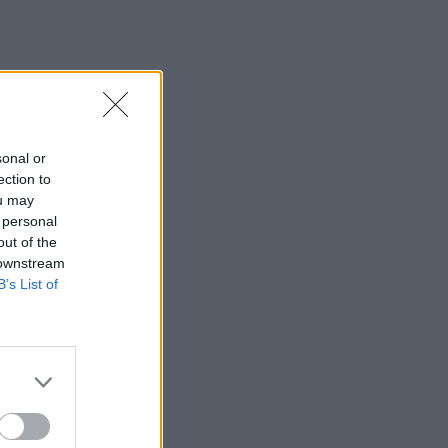
sonal or
ection to
ou may
 personal
out of the
 downstream
B’s List of