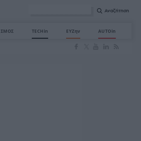
ΙΣΜΟΣ
TECHin
ΕΥΖην
AUTOin