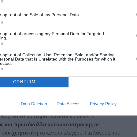
In
o opt-out of the Sale of my Personal Data.
οφής
In
to opt-out of processing my Personal Data for Targeted
ing.
In
o opt-out of Collection, Use, Retention, Sale, and/or Sharing
ersonal Data that Is Unrelated with the Purposes for which it
lected.
In
CONFIRM
Data Deletion
Data Access
Privacy Policy
ονός ότι το σύστημα φαίνεται να διέθετε
ας και πρωτόκολλα αυτοκαταστροφής σε
 τον χειριστή
ή το κέντρο ελέγχου. Για λόγους που