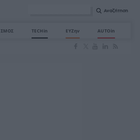
ΙΣΜΟΣ
TECHin
ΕΥΖην
AUTOin