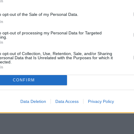
νεργασία με τοπικούς και εθνικούς εταίρους, θα
In
εκδηλώσεων δημόσιας και πολιτιστικής διπλωματίας,
o opt-out of the Sale of my Personal Data.
In
to opt-out of processing my Personal Data for Targeted
ing.
In
o opt-out of Collection, Use, Retention, Sale, and/or Sharing
ersonal Data that Is Unrelated with the Purposes for which it
lected.
In
CONFIRM
Data Deletion
Data Access
Privacy Policy