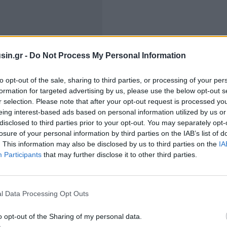
sin.gr -
Do Not Process My Personal Information
νίας στην Αθήνα διοργανώνει σειρά εκδηλώσεων καθ'
ι αξίζει να την αναφέρουμε, είναι η έκθεση «Η Απαγωγή
to opt-out of the sale, sharing to third parties, or processing of your per
formation for targeted advertising by us, please use the below opt-out s
ουτζέν Ραπορτόρου (Eugen Raportoru). Η διοργάνωση
r selection. Please note that after your opt-out request is processed y
δειξη μιας ειλικρινούς και ιστορικής φιλίας, μιας
eing interest-based ads based on personal information utilized by us or
σμό και σε θεμελιώδεις αξίες. Τη στενή σχέση μεταξύ
disclosed to third parties prior to your opt-out. You may separately opt-
losure of your personal information by third parties on the IAB’s list of
εσμικό επίπεδο, αλλά και στις μεταξύ μας επαφές, σε
. This information may also be disclosed by us to third parties on the
IA
αμόγελο που ανταλλάσσουμε. Παράλληλα, εργαζόμαστε
Participants
that may further disclose it to other third parties.
κά με την ιστορία των διμερών διπλωματικών σχέσεων,
φορμή τον εορτασμό των 145 ετών».
l Data Processing Opt Outs
σημειώνει ότι «Συμπερασματικά, το έτος 2025 έχει
ίας - Ελλάδας και επιθυμία μου είναι να τιμήσουμε
o opt-out of the Sharing of my personal data.