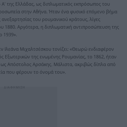
ο Α' της Ελλάδας, ως διπλωματικός εκπρόσωπος του
προσωπεία στην Αθήνα. Ήταν ένα φυσικό επόμενο βήμα
 ανεξαρτησίας του ρουμανικού κράτους, λίγες
ου 1880. Αργότερα, η διπλωματική αντιπροσώπευση της
ο 1939».
μεν Ιλεάνα Μιχαλτσέσκου τονίζει: «Θεωρώ ενδιαφέρον
ς Εξωτερικών της ενωμένης Ρουμανίας, το 1862, ήταν
 ως Απόστολος Αρσάκης. Μάλιστα, ακριβώς δίπλα από
εία που φέρουν το όνομά του».