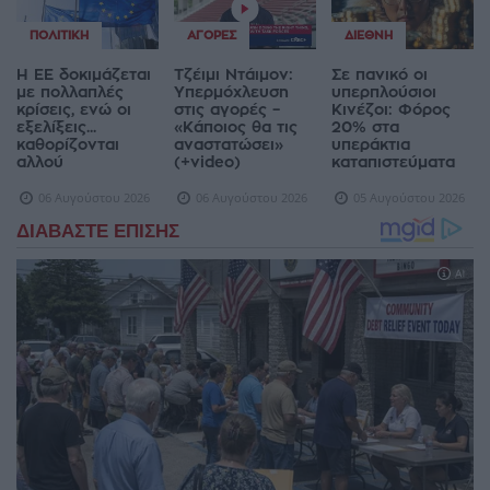
ΠΟΛΙΤΙΚΉ
ΑΓΟΡΈΣ
ΔΙΕΘΝΉ
Η ΕΕ δοκιμάζεται
Τζέιμι Ντάιμον:
Σε πανικό οι
με πολλαπλές
Υπερμόχλευση
υπερπλούσιοι
κρίσεις, ενώ οι
στις αγορές –
Κινέζοι: Φόρος
εξελίξεις...
«Κάποιος θα τις
20% στα
καθορίζονται
αναστατώσει»
υπεράκτια
αλλού
(+video)
καταπιστεύματα
06 Αυγούστου 2026
06 Αυγούστου 2026
05 Αυγούστου 2026