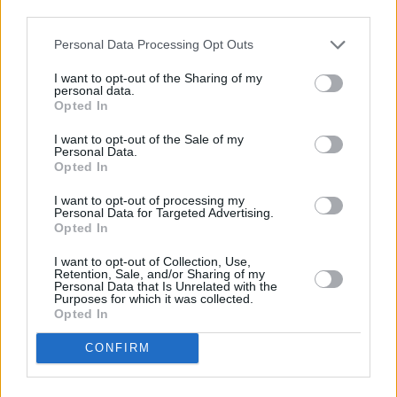
third parties.
Personal Data Processing Opt Outs
I want to opt-out of the Sharing of my
personal data.
Opted In
I want to opt-out of the Sale of my
Personal Data.
Opted In
I want to opt-out of processing my
Personal Data for Targeted Advertising.
Opted In
Προς το παρόν όλοι οι ενδιαφερόμενοι
I want to opt-out of Collection, Use,
Retention, Sale, and/or Sharing of my
συντάσσονται στον κοινό στόχο: Να μεγιστοποιηθεί
Personal Data that Is Unrelated with the
Purposes for which it was collected.
η ελληνική συμμετοχή.
Οι ανταγωνισμοί θ'
Opted In
αρχίσουν αργότερα,
όταν φθάσει η ώρα της
CONFIRM
διανομής.