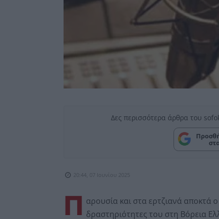
Δες περισσότερα άρθρα του sofo
Προσθή
στ
20:44, 07 Ιουνίου 2025
Π
αρουσία και στα ερτζιανά αποκτά ο
δραστηριότητες του στη Βόρεια Ελ