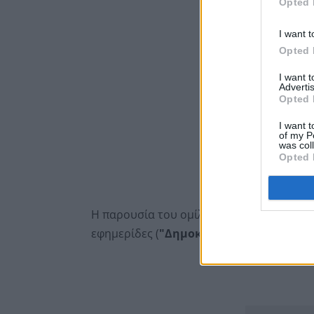
Opted 
I want t
Opted 
I want 
Advertis
Opted 
I want t
of my P
was col
Opted 
Η παρουσία του ομίλου είναι ισχυρή στο
εφημερίδες (
"Δημοκρατία", "Εστία", "Esp