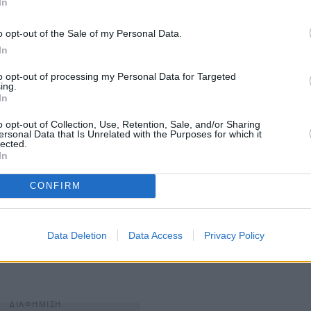
In
o opt-out of the Sale of my Personal Data.
In
to opt-out of processing my Personal Data for Targeted
ing.
In
o opt-out of Collection, Use, Retention, Sale, and/or Sharing
ersonal Data that Is Unrelated with the Purposes for which it
lected.
In
CONFIRM
ν τομέα των έντυπων ΜΜΕ, με 4 ημερήσιες
resso", "Live Sprots"
) και πολλές εβδομαδιαίες.
Data Deletion
Data Access
Privacy Policy