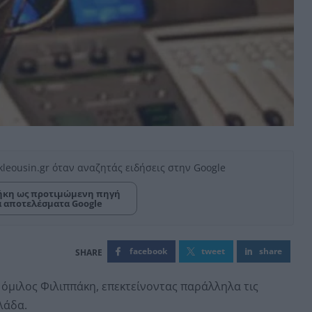
kleousin.gr όταν αναζητάς ειδήσεις στην Google
κη ως προτιμώμενη πηγή
α αποτελέσματα Google
facebook
tweet
share
 όμιλος Φιλιππάκη, επεκτείνοντας παράλληλα τις
λάδα.