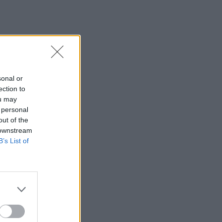
sonal or
ection to
ou may
 personal
out of the
 downstream
B’s List of