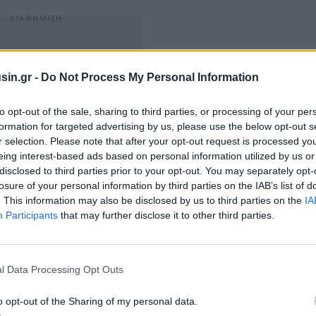
sin.gr -
Do Not Process My Personal Information
to opt-out of the sale, sharing to third parties, or processing of your per
formation for targeted advertising by us, please use the below opt-out s
r selection. Please note that after your opt-out request is processed y
eing interest-based ads based on personal information utilized by us or
disclosed to third parties prior to your opt-out. You may separately opt-
losure of your personal information by third parties on the IAB’s list of
. This information may also be disclosed by us to third parties on the
IA
ουσία του στη Βόρεια Ελλάδα, να επεκτείνει το
Participants
that may further disclose it to other third parties.
ακό επίπεδο και να δημιουργήσει νέες συνέργειες
ικού μέσου.
l Data Processing Opt Outs
λου Φιλιππάκη στη Βόρεια Ελλάδα έγινε τον
ης
εβδομαδιαίας εφημερίδας
“
Θεσσαλονίκη”
.
o opt-out of the Sharing of my personal data.