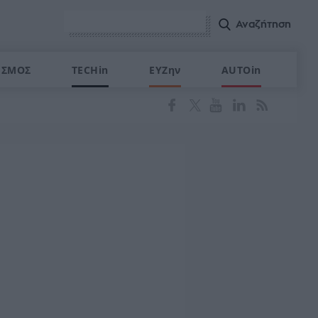
ΙΣΜΟΣ
TECHin
ΕΥΖην
AUTOin