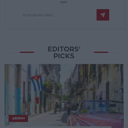
σου
EDITORS'
PICKS
ΔΙΕΘΝΉ