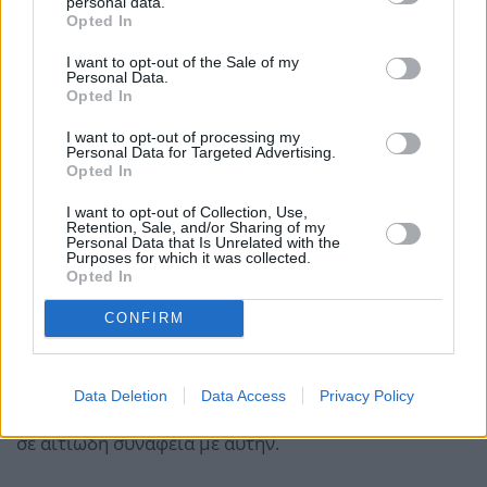
personal data.
δυσχερειών που αντιμετωπίζει, β) δεν υπήρξε άλλη
Opted In
εναλλακτική δυνατότητα εξαγοράς της ΑΝΕΚ,
I want to opt-out of the Sale of my
λιγότερο επιβλαβής για τον ανταγωνισμό, εκτός από
Personal Data.
Opted In
την κοινοποιηθείσα συγκέντρωση και γ) δεν υπήρξε
εκδήλωση αξιόπιστου ενδιαφέροντος για την
I want to opt-out of processing my
Personal Data for Targeted Advertising.
απόκτηση των στοιχείων του ενεργητικού της ΑΝΕΚ
Opted In
και κατά συνέπεια τα στοιχεία του ενεργητικού της
I want to opt-out of Collection, Use,
εταιρείας θα εξέρχονταν από την αγορά. Σε κάθε
Retention, Sale, and/or Sharing of my
Personal Data that Is Unrelated with the
περίπτωση η διάρθρωση του ανταγωνισμού,
Purposes for which it was collected.
Opted In
σταθμίζοντας επί του συνόλου των επηρεαζόμενων
αγορών, δεν θα είναι χειρότερη λόγω της
CONFIRM
συγκέντρωσης σε σχέση με αυτή που θα επέρχονταν
σε περίπτωση μη εκποίησης των στοιχείων του
Data Deletion
Data Access
Privacy Policy
ενεργητικού της εταιρείας, και ως εκ τούτου δεν τελεί
σε αιτιώδη συνάφεια με αυτήν.