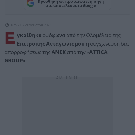
Προσθήκη ως προτιμώμενη πηγή
στα αποτελέσματα Google
16:56, 07 Αυγούστου 2023
Ε
γκρίθηκε
ομόφωνα από την Ολομέλεια της
Επιτροπής Ανταγωνισμού
η συγχώνευση διά
απορροφήσεως της
ΑΝΕΚ
από την «
ATTICA
GROUP
».