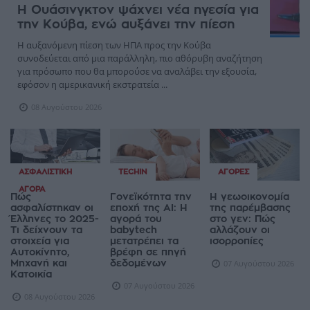
Η Ουάσινγκτον ψάχνει νέα ηγεσία για
την Κούβα, ενώ αυξάνει την πίεση
Η αυξανόμενη πίεση των ΗΠΑ προς την Κούβα
συνοδεύεται από μια παράλληλη, πιο αθόρυβη αναζήτηση
για πρόσωπο που θα μπορούσε να αναλάβει την εξουσία,
εφόσον η αμερικανική εκστρατεία ...
08 Αυγούστου 2026
ΑΣΦΑΛΙΣΤΙΚΉ
TECHIN
ΑΓΟΡΈΣ
ΑΓΟΡΆ
Πώς
Γονεϊκότητα την
Η γεωοικονομία
ασφαλίστηκαν οι
εποχή της AI: Η
της παρέμβασης
Έλληνες το 2025-
αγορά του
στο γεν: Πώς
Τι δείχνουν τα
babytech
αλλάζουν οι
στοιχεία για
μετατρέπει τα
ισορροπίες
Αυτοκίνητο,
βρέφη σε πηγή
Μηχανή και
δεδομένων
07 Αυγούστου 2026
Κατοικία
07 Αυγούστου 2026
08 Αυγούστου 2026