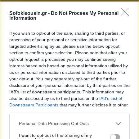
Sofokleousin.gr -
Do Not Process My Personal
Information
If you wish to opt-out of the sale, sharing to third parties, or
processing of your personal or sensitive information for
targeted advertising by us, please use the below opt-out
section to confirm your selection. Please note that after your
opt-out request is processed you may continue seeing
interest-based ads based on personal information utilized by
us or personal information disclosed to third parties prior to
your opt-out. You may separately opt-out of the further
disclosure of your personal information by third parties on the
IAB’s list of downstream participants. This information may
also be disclosed by us to third parties on the
IAB’s List of
Downstream Participants
that may further disclose it to other
third parties.
Ειδικότερα, η Επιτροπή Ανταγωνισμού έκρινε ότι α) η
Personal Data Processing Opt Outs
ΑΝΕΚ θα αναγκασθεί στο εγγύς μέλλον να
αποχωρήσει από την αγορά λόγω των οικονομικών
I want to opt-out of the Sharing of my