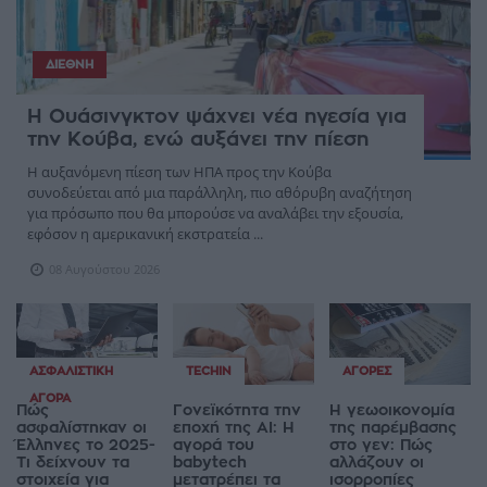
ΔΙΕΘΝΉ
Η Ουάσινγκτον ψάχνει νέα ηγεσία για
την Κούβα, ενώ αυξάνει την πίεση
Η αυξανόμενη πίεση των ΗΠΑ προς την Κούβα
συνοδεύεται από μια παράλληλη, πιο αθόρυβη αναζήτηση
για πρόσωπο που θα μπορούσε να αναλάβει την εξουσία,
εφόσον η αμερικανική εκστρατεία ...
08 Αυγούστου 2026
ΑΣΦΑΛΙΣΤΙΚΉ
TECHIN
ΑΓΟΡΈΣ
ΑΓΟΡΆ
Πώς
Γονεϊκότητα την
Η γεωοικονομία
ασφαλίστηκαν οι
εποχή της AI: Η
της παρέμβασης
Έλληνες το 2025-
αγορά του
στο γεν: Πώς
Τι δείχνουν τα
babytech
αλλάζουν οι
στοιχεία για
μετατρέπει τα
ισορροπίες