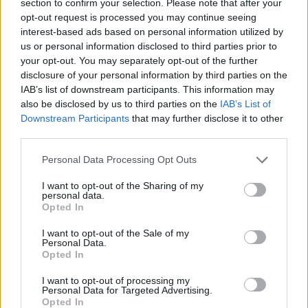
section to confirm your selection. Please note that after your
opt-out request is processed you may continue seeing
interest-based ads based on personal information utilized by
us or personal information disclosed to third parties prior to
your opt-out. You may separately opt-out of the further
disclosure of your personal information by third parties on the
IAB’s list of downstream participants. This information may
also be disclosed by us to third parties on the
IAB’s List of
Downstream Participants
that may further disclose it to other
third parties.
Personal Data Processing Opt Outs
Το 2017 ο εν λόγω παγωμένος ανιχνευτής εντόπισε
ένα νετρίνο, η πηγή του οποίου προσδιορίστηκε το
I want to opt-out of the Sharing of my
personal data.
2018 ότι ήταν ένας ενεργός γαλαξίας (blazer). Η
Opted In
πρωτοτυπία αυτή τη φορά έγκειται στο ότι είναι το
I want to opt-out of the Sale of my
πρώτο ανιχνεύσιμο νετρίνο από ένα κατακλυσμικό
Personal Data.
Opted In
συμβάν, συγκεκριμένα την καταστροφή ενός
καταδικασμένου άστρου που πλησίασε πολύ μια
I want to opt-out of processing my
Personal Data for Targeted Advertising.
μαύρη τρύπα. Αυτά τα γεγονότα, για τα οποία οι
Opted In