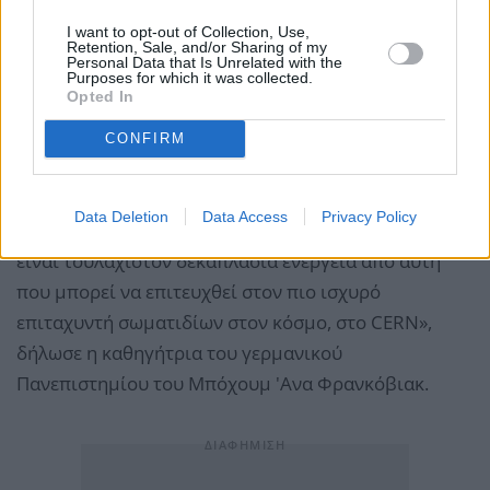
αστροφυσικοί δεν ξέρουν πολλά πράγματα, μπορούν
I want to opt-out of Collection, Use,
να λειτουργήσουν ως πανίσχυροι φυσικοί
Retention, Sale, and/or Sharing of my
Personal Data that Is Unrelated with the
επιταχυντές σωματιδίων.
Purposes for which it was collected.
Opted In
Το νετρίνο υπερυψηλής ενέργειας, που έγινε
CONFIRM
αντιληπτό από το IceCube, «προσέκρουσε στον πάγο
της Ανταρκτικής με την
αξιοσημείωτη ενέργεια
Data Deletion
Data Access
Privacy Policy
άνω των 100 τεραηλεκτρονιοβόλτ
. Συγκριτικά,
είναι τουλάχιστον δεκαπλάσια ενέργεια από αυτή
που μπορεί να επιτευχθεί στον πιο ισχυρό
επιταχυντή σωματιδίων στον κόσμο, στο CERN»,
δήλωσε η καθηγήτρια του γερμανικού
Πανεπιστημίου του Μπόχουμ 'Ανα Φρανκόβιακ.