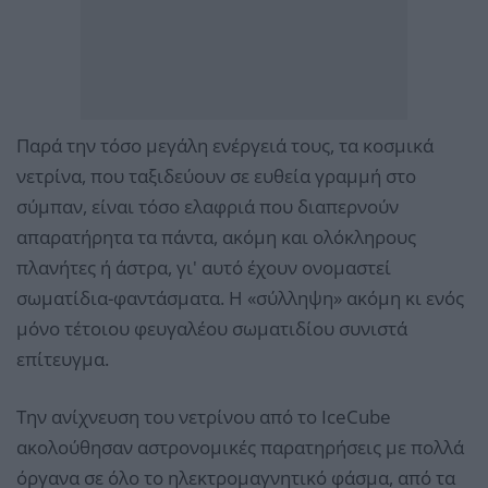
Παρά την τόσο μεγάλη ενέργειά τους, τα κοσμικά
νετρίνα, που ταξιδεύουν σε ευθεία γραμμή στο
σύμπαν, είναι τόσο ελαφριά που διαπερνούν
απαρατήρητα τα πάντα, ακόμη και ολόκληρους
πλανήτες ή άστρα, γι' αυτό έχουν ονομαστεί
σωματίδια-φαντάσματα. Η «σύλληψη» ακόμη κι ενός
μόνο τέτοιου φευγαλέου σωματιδίου συνιστά
επίτευγμα.
Την ανίχνευση του νετρίνου από το IceCube
ακολούθησαν αστρονομικές παρατηρήσεις με πολλά
όργανα σε όλο το ηλεκτρομαγνητικό φάσμα, από τα