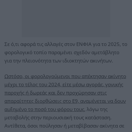
Σε ό,τι αφορά τις αλλαγές στον ΕΝΦΙΑ για το 2025, το
φορολογικό τοπίο παραμένει σχεδόν αμετάβλητο
για την πλειονότητα των ιδιοκτητών ακινήτων.
Ωστόσο, οι φορολογούμενοι που απέκτησαν ακίνητο
μέχρι το τέλος του 2024, είτε μέσω αγοράς, γονικής
παροχής ή δωρεάς και δεν προχώρησαν στις
απαραίτητες διορθώσεις στο Ε9, αναμένεται να δουν
αυξημένο το ποσό του φόρου τους,
λόγω της
μεταβολής στην περιουσιακή τους κατάσταση.
Αντίθετα, όσοι πούλησαν ή μεταβίβασαν ακίνητα σε