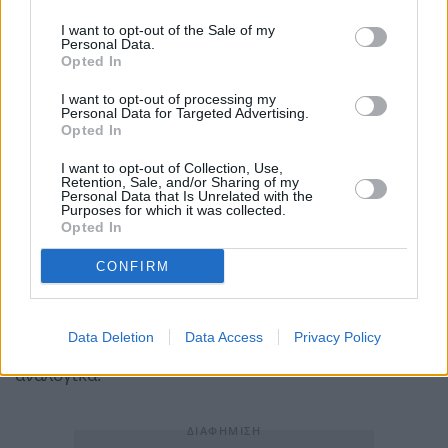
Δικαίωμα απαλλαγής από τον φόρο έχουν επίσης οι
I want to opt-out of the Sale of my
ιδιοκτήτες ακινήτων που υπέστησαν ζημιές από
Personal Data.
Opted In
φυσικές καταστροφές, όπως πυρκαγιές, πλημμύρες ή
σεισμούς.
Εφόσον πληρούνται οι προϋποθέσεις και η
I want to opt-out of processing my
Personal Data for Targeted Advertising.
διάρκεια της ασφάλισης είναι ετήσια, χορηγείται
Opted In
μείωση σε ποσοστό 20% στον ΕΝΦΙΑ για την
I want to opt-out of Collection, Use,
ασφαλισμένη κατοικία του φυσικού προσώπου,
Retention, Sale, and/or Sharing of my
Personal Data that Is Unrelated with the
εφόσον η φορολογητέα αξία ΕΝΦΙΑ έτους 2025, δεν
Purposes for which it was collected.
Opted In
υπερβαίνει τις 500.000€.
Σε περίπτωση που η
φορολογητέα αξία της κατοικίας υπερβαίνει τις
CONFIRM
500.000€ το ποσοστό έκπτωσης είναι 10%. Αν η
διάρκεια της ασφάλισης είναι μικρότερη του ενός
Data Deletion
Data Access
Privacy Policy
έτους, η μείωση του ΕΝΦΙΑ προσαρμόζεται
αναλογικά.