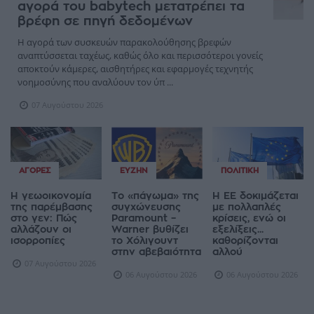
αγορά του babytech μετατρέπει τα
βρέφη σε πηγή δεδομένων
Η αγορά των συσκευών παρακολούθησης βρεφών
αναπτύσσεται ταχέως, καθώς όλο και περισσότεροι γονείς
αποκτούν κάμερες, αισθητήρες και εφαρμογές τεχνητής
νοημοσύνης που αναλύουν τον ύπ ...
07 Αυγούστου 2026
ΑΓΟΡΈΣ
ΕΥΖΗΝ
ΠΟΛΙΤΙΚΉ
Η γεωοικονομία
Το «πάγωμα» της
Η ΕΕ δοκιμάζεται
της παρέμβασης
συγχώνευσης
με πολλαπλές
στο γεν: Πώς
Paramount –
κρίσεις, ενώ οι
αλλάζουν οι
Warner βυθίζει
εξελίξεις...
ισορροπίες
το Χόλιγουντ
καθορίζονται
στην αβεβαιότητα
αλλού
07 Αυγούστου 2026
06 Αυγούστου 2026
06 Αυγούστου 2026