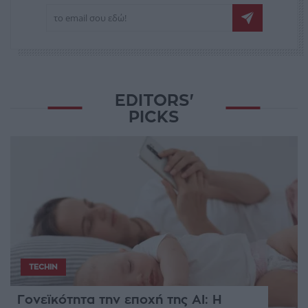
EDITORS'
PICKS
TECHIN
Γονεϊκότητα την εποχή της AI: Η