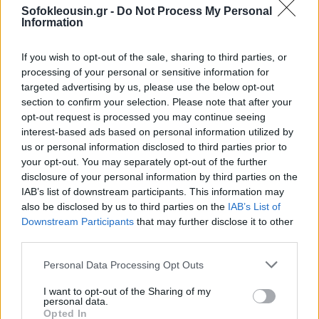
Sofokleousin.gr -
Do Not Process My Personal
Information
If you wish to opt-out of the sale, sharing to third parties, or
processing of your personal or sensitive information for
targeted advertising by us, please use the below opt-out
section to confirm your selection. Please note that after your
opt-out request is processed you may continue seeing
interest-based ads based on personal information utilized by
us or personal information disclosed to third parties prior to
your opt-out. You may separately opt-out of the further
disclosure of your personal information by third parties on the
IAB’s list of downstream participants. This information may
Επιπλέον, περίπου 1 εκατομμύριο φορολογούμενοι
also be disclosed by us to third parties on the
IAB’s List of
Downstream Participants
that may further disclose it to other
εκτιμάται ότι θα επωφεληθούν από εκπτώσεις έως
third parties.
και 50% ή πλήρη απαλλαγή από τον ΕΝΦΙΑ,
βάσει
Personal Data Processing Opt Outs
συγκεκριμένων εισοδηματικών και περιουσιακών
κριτηρίων.
I want to opt-out of the Sharing of my
personal data.
Opted In