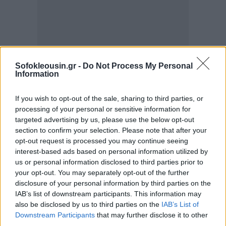
Sofokleousin.gr -
Do Not Process My Personal
Information
Σύμφωνα με την ίδια ανακοίνωση, η προσαρμογή της
εταιρείας στο νέο μοντέλο λειτουργίας One Unilever
If you wish to opt-out of the sale, sharing to third parties, or
τέθηκε σε ισχύ τον Ιανουάριο του 2025 και
processing of your personal or sensitive information for
targeted advertising by us, please use the below opt-out
αναμένεται να ολοκληρωθεί εντός του έτους.
section to confirm your selection. Please note that after your
opt-out request is processed you may continue seeing
Στο πλαίσιο της νέας οργάνωσης One Unilever, η
interest-based ads based on personal information utilized by
us or personal information disclosed to third parties prior to
ελληνική εταιρεία αναβαθμίζεται και αναλαμβάνει
your opt-out. You may separately opt-out of the further
για πρώτη φορά διευρυμένο περιφερειακό ρόλο, ο
disclosure of your personal information by third parties on the
οποίος, με κέντρο διοίκησης την Ελλάδα, καλύπτει
IAB’s list of downstream participants. This information may
also be disclosed by us to third parties on the
IAB’s List of
την Κύπρο, τα Βαλκάνια και τις Βαλτικές χώρες. Αυτή
Downstream Participants
that may further disclose it to other
η εξέλιξη αποτελεί μια ισχυρή αναγνώριση της
third parties.