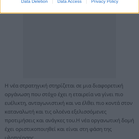
Data Deletion
Data Access
Privacy Policy
Η νέα στρατηγική στηρίζεται σε μια διαφορετική
οργάνωση που στόχο έχει η εταιρεία να γίνει πιο
ευέλικτη, ανταγωνιστική και να έλθει πιο κοντά στον
καταναλωτή και τις ολοένα εξελισσόμενες
προτιμήσεις και ανάγκες του.Η νέα οργανωτική δομή
έχει οριστικοποιηθεί και είναι στη φάση της
υλοποίησης.