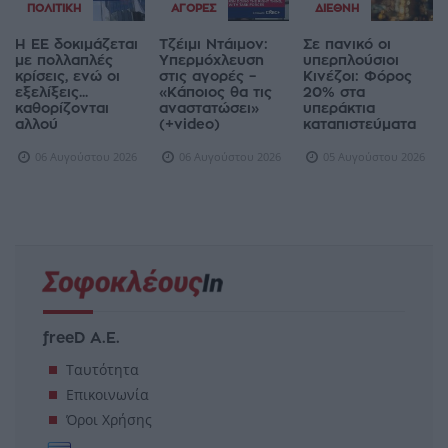
ΠΟΛΙΤΙΚΉ
ΑΓΟΡΈΣ
ΔΙΕΘΝΉ
Η ΕΕ δοκιμάζεται
Τζέιμι Ντάιμον:
Σε πανικό οι
με πολλαπλές
Υπερμόχλευση
υπερπλούσιοι
κρίσεις, ενώ οι
στις αγορές –
Κινέζοι: Φόρος
εξελίξεις...
«Κάποιος θα τις
20% στα
καθορίζονται
αναστατώσει»
υπεράκτια
αλλού
(+video)
καταπιστεύματα
06 Αυγούστου 2026
06 Αυγούστου 2026
05 Αυγούστου 2026