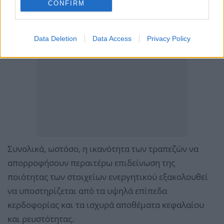
CONFIRM
Data Deletion
Data Access
Privacy Policy
Συνολικά, ωστόσο, η ικανότητα των τραπεζών να
απορροφήσουν περαιτέρω επιδείνωση της
ποιότητας των στοιχείων ενεργητικού εξακολουθεί
να υποστηρίζεται από τα υψηλά επίπεδα
κερδοφορίας και τα ισχυρά αποθέματα κεφαλαίου
και ρευστότητας.