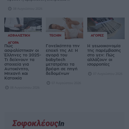
08 Αυγούστου 2026
ΑΣΦΑΛΙΣΤΙΚΉ
TECHIN
ΑΓΟΡΈΣ
ΑΓΟΡΆ
Πώς
Γονεϊκότητα την
Η γεωοικονομία
ασφαλίστηκαν οι
εποχή της AI: Η
της παρέμβασης
Έλληνες το 2025-
αγορά του
στο γεν: Πώς
Τι δείχνουν τα
babytech
αλλάζουν οι
στοιχεία για
μετατρέπει τα
ισορροπίες
Αυτοκίνητο,
βρέφη σε πηγή
Μηχανή και
δεδομένων
07 Αυγούστου 2026
Κατοικία
07 Αυγούστου 2026
08 Αυγούστου 2026