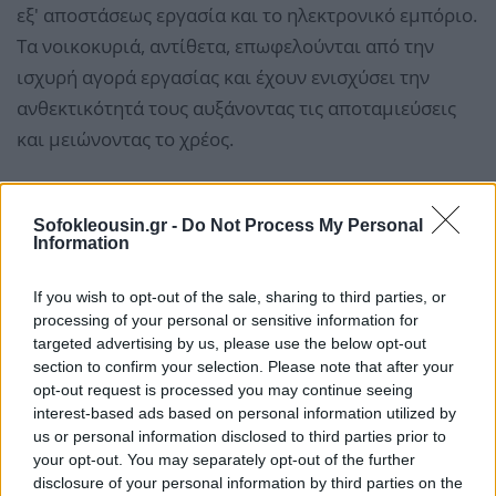
εξ' αποστάσεως εργασία και το ηλεκτρονικό εμπόριο.
Τα νοικοκυριά, αντίθετα, επωφελούνται από την
ισχυρή αγορά εργασίας και έχουν ενισχύσει την
ανθεκτικότητά τους αυξάνοντας τις αποταμιεύσεις
και μειώνοντας το χρέος.
Αν και η συνολική αύξηση των πιστωτικών κινδύνων
Sofokleousin.gr -
Do Not Process My Personal
είναι μέχρι στιγμής σταδιακή, οι μικρομεσαίες
Information
επιχειρήσεις και τα νοικοκυριά με χαμηλότερο
εισόδημα θα μπορούσαν να αντιμετωπίσουν πιέσεις
If you wish to opt-out of the sale, sharing to third parties, or
εάν η ανάπτυξη επιβραδυνθεί περισσότερο από ό,τι
processing of your personal or sensitive information for
targeted advertising by us, please use the below opt-out
αναμένεται επί του παρόντος, γεγονός που θα
section to confirm your selection. Please note that after your
μπορούσε, με τη σειρά του, να επηρεάσει αρνητικά
opt-out request is processed you may continue seeing
την ποιότητα του ενεργητικού των τραπεζών. Οι
interest-based ads based on personal information utilized by
us or personal information disclosed to third parties prior to
ζημίες από τα ανοίγματα των πιστωτικών ιδρυμάτων
your opt-out. You may separately opt-out of the further
σε εμπορικά ακίνητα, όπως εκτιμά η ΕΚΤ,
disclosure of your personal information by third parties on the