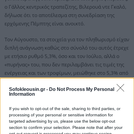
ο Γάλλος κεντρικός τραπεζίτης, Βιλερουά ντε Γκαλό,
δήλωσε ότι το αποτέλεσμα στη συνεδρίαση της
ερχόμενης Πέμπτης είναι ανοικτό.
Τον Αύγουστο, τα στοιχεία για τον πληθωρισμό είχαν
διπλή ανάγνωση καθώς στο σύνολό του αυτός έτρεχε
με ετήσιο ρυθμό 5,3%, όσο και τον Ιούλιο, αλλά ο
«πυρήνας» του, που δεν περιλαμβάνει τις τιμές της
ενέργειας και των τροφίμων, μειώθηκε στο 5,3% από
5,5% τον προηγούμενο μήνα.
Sofokleousin.gr -
Do Not Process My Personal
Information
If you wish to opt-out of the sale, sharing to third parties, or
processing of your personal or sensitive information for
targeted advertising by us, please use the below opt-out
section to confirm your selection. Please note that after your
opt-out request is processed you may continue seeing