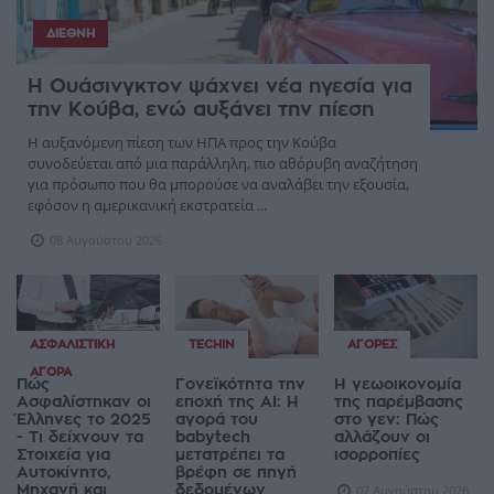
ΔΙΕΘΝΉ
Η Ουάσινγκτον ψάχνει νέα ηγεσία για
την Κούβα, ενώ αυξάνει την πίεση
Η αυξανόμενη πίεση των ΗΠΑ προς την Κούβα
συνοδεύεται από μια παράλληλη, πιο αθόρυβη αναζήτηση
για πρόσωπο που θα μπορούσε να αναλάβει την εξουσία,
εφόσον η αμερικανική εκστρατεία ...
08 Αυγούστου 2026
ΑΣΦΑΛΙΣΤΙΚΉ
TECHIN
ΑΓΟΡΈΣ
ΑΓΟΡΆ
Πώς
Γονεϊκότητα την
Η γεωοικονομία
Ασφαλίστηκαν οι
εποχή της AI: Η
της παρέμβασης
Έλληνες το 2025
αγορά του
στο γεν: Πώς
- Τι δείχνουν τα
babytech
αλλάζουν οι
Στοιχεία για
μετατρέπει τα
ισορροπίες
Αυτοκίνητο,
βρέφη σε πηγή
Μηχανή και
δεδομένων
07 Αυγούστου 2026