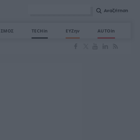
ΙΣΜΟΣ
TECHin
ΕΥΖην
AUTOin