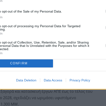
In
υμβάλλουν στην κερδοφορία του.
o opt-out of the Sale of my Personal Data.
In
to opt-out of processing my Personal Data for Targeted
ing.
In
o opt-out of Collection, Use, Retention, Sale, and/or Sharing
ersonal Data that Is Unrelated with the Purposes for which it
lected.
In
CONFIRM
 Πηγές Ενέργειας (ΑΠΕ), τομέας στον οποίο ο Όμιλος
Data Deletion
Data Access
Privacy Policy
ρώ για έργα ΑΠΕ ισχύος 1.300 MW, μέσα από την
ξαγορά και κατασκευή έργων ΑΠΕ έως το τέλος του
ο 2028, σχεδιάζει να ωριμάσει υφιστάμενο
 1.300 MW.