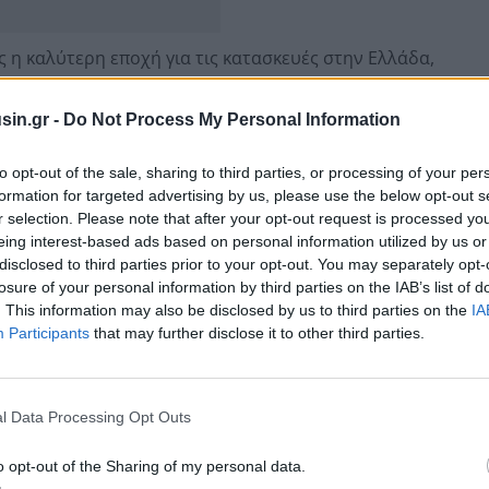
ς η καλύτερη εποχή για τις κατασκευές στην Ελλάδα,
Όμιλος AKTOR δραστηριοποιείται εντατικά,
 κλάδο των κατασκευών έως το τέλος της δεκαετίας.
sin.gr -
Do Not Process My Personal Information
είξει πως ο αναπτυξιακός αυτός κύκλος έχει
to opt-out of the sale, sharing to third parties, or processing of your per
, o Όμιλος AKTOR ήδη ετοιμάζεται και θωρακίζεται για
formation for targeted advertising by us, please use the below opt-out s
ατάλληλα τοποθετημένος στην αγορά, από καλύτερη
r selection. Please note that after your opt-out request is processed y
ς ο σχεδιασμός στηρίζεται σε τρεις πυλώνες που θα
eing interest-based ads based on personal information utilized by us or
οι οποίες θα παραμείνουν το κύριο πεδίο
disclosed to third parties prior to your opt-out. You may separately opt-
losure of your personal information by third parties on the IAB’s list of
. This information may also be disclosed by us to third parties on the
IA
Participants
that may further disclose it to other third parties.
ας στον οποίο ο Όμιλος AKTOR ήδη κινήθηκε δυναμικά,
56 ακινήτων από την εταιρεία PRODEA, αξίας 600 εκατ.
του μηδενός ανάπτυξη ακινήτων, αλλά η αγορά
l Data Processing Opt Outs
ε κατάλληλους μισθωτές - ώστε να προσθέσουν
μίλου και να προσφέρουν αυξημένα κέρδη προ φόρων,
o opt-out of the Sharing of my personal data.