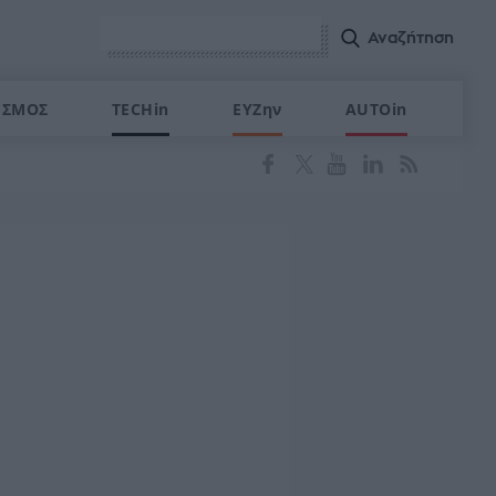
ΙΣΜΟΣ
TECHin
ΕΥΖην
AUTOin