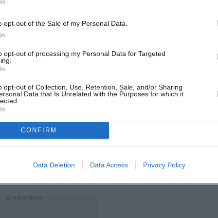
In
o opt-out of the Sale of my Personal Data.
In
μπλικανών συνεχίζει τις διαπραγματεύσεις. Ο
to opt-out of processing my Personal Data for Targeted
ing.
σε πως υπήρξε μια
«βελτιωμένη πρόταση» από την
In
υψε λεπτομέρειες. Ο ίδιος ανέφερε πως δεν είναι ακόμη
o opt-out of Collection, Use, Retention, Sale, and/or Sharing
ι θα μπορούσαν να καταλήξουν σε συμφωνία μέσα στην
ersonal Data that Is Unrelated with the Purposes for which it
lected.
In
ξε την αύξηση του ορίου της έκπτωσης στις
30.000
CONFIRM
 ισχύον ανώτατο όριο των 10.000 δολαρίων. Ωστόσο, η
ύ θεωρείται υπερβολικά δαπανηρή και κινδυνεύει να
Data Deletion
Data Access
Privacy Policy
ου κόμματος, που θέλει πιο επιθετικές περικοπές.