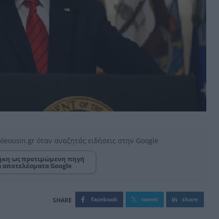
kleousin.gr όταν αναζητάς ειδήσεις στην Google
κη ως προτιμώμενη πηγή
α αποτελέσματα Google
facebook
tweet
share