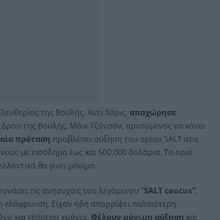
λευθερίας της Βουλής, Άντι Χάρις,
αποχώρησε
δρου της Βουλής, Μάικ Τζόνσον, αρνούμενος να κάνει
ταία πρόταση
προβλέπει αύξηση του ορίου SALT στις
ους με εισόδημα έως και 500.000 δολάρια. Το όριο
λλοντικά θα γίνει μόνιμο.
νάσει τις ανησυχίες του λεγόμενου "
SALT caucus"
,
 ελάφρυνση. Είχαν ήδη απορρίψει παλαιότερη
όνο για τέσσερα χρόνια.
Θέλουν μόνιμη αύξηση
και