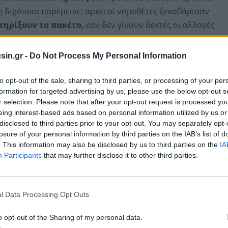
 διχόνοια παρέμεινε: αρκετοί νομοθέτες ξεκαθάρισαν
τηρίξουν το πακέτο,
εάν δεν γίνουν δεκτές οι αλλαγές
sin.gr -
Do Not Process My Personal Information
πουμπλικανούς των πολιτειών με υψηλή φορολογία,
επαναφέρουν το θέμα
της αύξησης του ορίου SALT
to opt-out of the sale, sharing to third parties, or processing of your per
τόσο, για πολλούς από αυτούς, αυτή είναι ίσως η
formation for targeted advertising by us, please use the below opt-out s
r selection. Please note that after your opt-out request is processed y
ή που διεκδικούν ήδη από το 2017 και δεν φαίνεται
eing interest-based ads based on personal information utilized by us or
disclosed to third parties prior to your opt-out. You may separately opt-
losure of your personal information by third parties on the IAB’s list of
. This information may also be disclosed by us to third parties on the
IA
Participants
that may further disclose it to other third parties.
l Data Processing Opt Outs
o opt-out of the Sharing of my personal data.