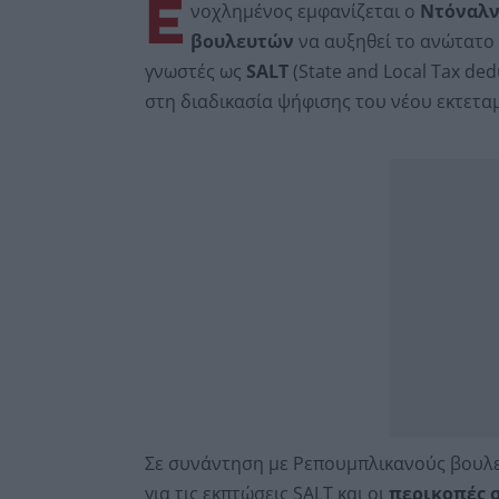
E
νοχλημένος εμφανίζεται ο
Ντόναλν
βουλευτών
να αυξηθεί το ανώτατο 
γνωστές ως
SALT
(State and Local Tax de
στη διαδικασία ψήφισης του νέου εκτετ
Σε συνάντηση με Ρεπουμπλικανούς βουλευ
για τις εκπτώσεις SALT και οι
περικοπές 