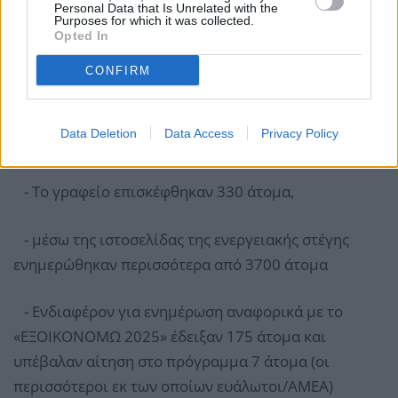
Personal Data that Is Unrelated with the
Purposes for which it was collected.
Opted In
Απολογισμός του γραφείου σε αριθμούς
CONFIRM
Σύμφωνα με τον απολογισμό λειτουργίας του
γραφείου (δύο άτομα προσωπικό, δύο ημέρες την
Data Deletion
Data Access
Privacy Policy
εβδομάδα):
- Το γραφείο επισκέφθηκαν 330 άτομα,
- μέσω της ιστοσελίδας της ενεργειακής στέγης
ενημερώθηκαν περισσότερα από 3700 άτομα
- Ενδιαφέρον για ενημέρωση αναφορικά με το
«ΕΞΟΙΚΟΝΟΜΩ 2025» έδειξαν 175 άτομα και
υπέβαλαν αίτηση στο πρόγραμμα 7 άτομα (οι
περισσότεροι εκ των οποίων ευάλωτοι/ΑΜΕΑ)