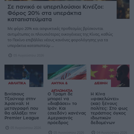
Σε πανικό οι υπερπλούσιοι Κινέζοι:
Φόρος 20% στα υπεράκτια
καταπιστεύματα
Με φόρο 20% και ασφυκτικές προθεσμίες βρίσκονται
αντιμέτωπες οι πλουσιότερες οικογένειες της Κίνας, καθώς
το Πεκίνο επιβάλλει νέους κανόνες φορολόγησης για τα
υπεράκτια καταπιστεύμ ...
05 Αυγούστου 2026
ΑΘΛΗΤΙΚΆ
ΆΜΥΝΑ &
ΔΙΕΘΝΉ
ΔΙΠΛΩΜΑΤΊΑ
Βινίσιους
Ο Τραμπ δε
Η Κίνα
Τζούνιορ στην
μπορεί να
«φακελώνει»
Άρσεναλ: Η
«διαβάσει» το
(και) ξένους
μεταγραφή που
Ιράν. Και
πολίτες: Στο φως
θα αλλάξει την
(σχεδόν) κανένας
τεράστιος όγκος
Premier League
Αμερικανός
ιδιωτικών
πρόεδρος
δεδομένων
05 Αυγούστου 2026
05 Αυγούστου 2026
04 Αυγούστου 2026