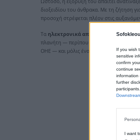
Ωστόσο, η εξόρυξή του απαιτεί ανατινάξ
διοξειδίου του άνθρακα. Με τη ζήτηση γι
προσοχή στρέφεται πλέον στις αυξανόμε
Τα
ηλεκτρονικά απόβλητα
είναι πλέον
Sofokleou
πλανήτη — περίπου
63 εκατομμύρια μικ
If you wish 
ΟΗΕ — και μόλις ένα μικρό ποσοστό τους
sensitive in
confirm you
continue se
information 
further disc
participants
Downstream 
Persona
I want t