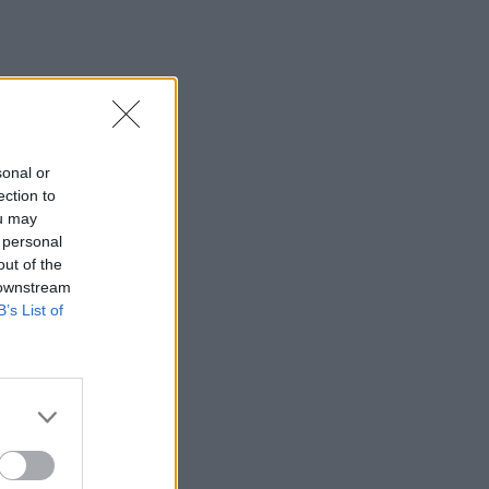
sonal or
ection to
ou may
 personal
out of the
 downstream
B’s List of