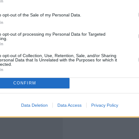
In
αταλήγουν σε χωματερές ή σε υπαίθρια συνεργεία, τα
o opt-out of the Sale of my Personal Data.
 νερό
, δημιουργώντας τοξικά κοκτέιλ. Μια καθαρότερη
In
ων πολύτιμων μετάλλων πριν καταλήξουν σε σωρούς
to opt-out of processing my Personal Data for Targeted
ing.
In
o opt-out of Collection, Use, Retention, Sale, and/or Sharing
ersonal Data that Is Unrelated with the Purposes for which it
lected.
In
CONFIRM
Data Deletion
Data Access
Privacy Policy