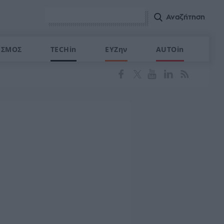
ΙΣΜΟΣ
TECHin
ΕΥΖην
AUTOin