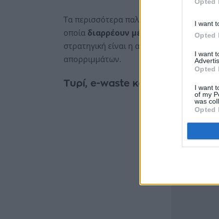
Opted 
Τα περισσότερα παλιά μας ηλεκτρονικά κ
I want t
οποία
διαρρέουν μέταλλα στο υπόγειο
Opted 
στρατηγική είναι η ασφαλής ανάκτηση τ
I want 
απορριμμάτων.
Advertis
Opted 
Τυρί, e-waste και χρυσός
I want t
of my P
was col
Opted 