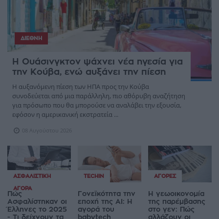
ΔΙΕΘΝΉ
Η Ουάσινγκτον ψάχνει νέα ηγεσία για
την Κούβα, ενώ αυξάνει την πίεση
Η αυξανόμενη πίεση των ΗΠΑ προς την Κούβα
συνοδεύεται από μια παράλληλη, πιο αθόρυβη αναζήτηση
για πρόσωπο που θα μπορούσε να αναλάβει την εξουσία,
εφόσον η αμερικανική εκστρατεία ...
08 Αυγούστου 2026
ΑΣΦΑΛΙΣΤΙΚΉ
TECHIN
ΑΓΟΡΈΣ
ΑΓΟΡΆ
Πώς
Γονεϊκότητα την
Η γεωοικονομία
Ασφαλίστηκαν οι
εποχή της AI: Η
της παρέμβασης
Έλληνες το 2025
αγορά του
στο γεν: Πώς
- Τι δείχνουν τα
babytech
αλλάζουν οι