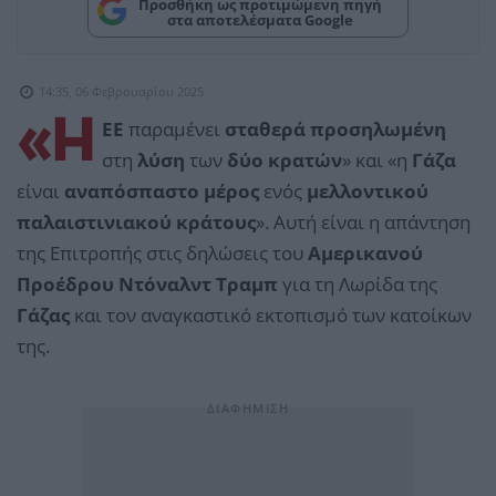
Προσθήκη ως προτιμώμενη πηγή
στα αποτελέσματα Google
14:35, 06 Φεβρουαρίου 2025
«Η
ΕΕ
παραμένει
σταθερά προσηλωμένη
στη
λύση
των
δύο κρατών
» και «η
Γάζα
είναι
αναπόσπαστο μέρος
ενός
μελλοντικού
παλαιστινιακού κράτους
». Αυτή είναι η απάντηση
της Επιτροπής στις δηλώσεις του
Αμερικανού
Προέδρου Ντόναλντ Τραμπ
για τη Λωρίδα της
Γάζας
και τον αναγκαστικό εκτοπισμό των κατοίκων
της.