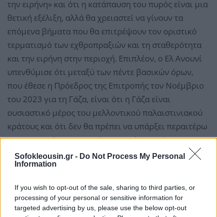
την ειρήνη» και ότι η κατάπαυση του πυρός είναι μια
θετική εξέλιξη, αλλά θα χρειαστεί να γίνουν τα
επόμενα βήματα που θα επιτρέψουν τον οριστικό
τερματισμό των εχθροπραξιών και τη σταθερότητα
και την ειρήνη στην περιοχή. Επιπλέον, ο Ελ Ανουνί
υπενθύμισε ότι μεταξύ των πέντε βασικών όρων,
που έθεσε η Πρόεδρος της Επιτροπής τον Νοέμβριο
του 2023 για τη Γάζα, είναι ότι η Γάζα είναι
ουσιαστικό μέρος του μελλοντικού παλαιστινιακού
κράτους και ότι δεν θα πρέπει να υπάρξει περαιτέρω
αναγκαστικός εκτοπισμός των Παλαιστινίων.
Sofokleousin.gr -
Do Not Process My Personal
Information
If you wish to opt-out of the sale, sharing to third parties, or
processing of your personal or sensitive information for
targeted advertising by us, please use the below opt-out