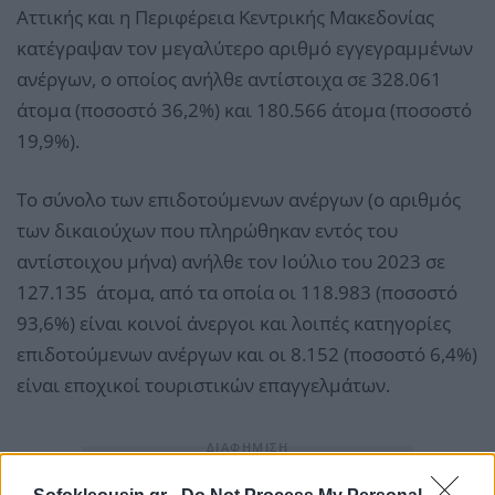
Αττικής και η Περιφέρεια Κεντρικής Μακεδονίας
κατέγραψαν τον μεγαλύτερο αριθμό εγγεγραμμένων
ανέργων, ο οποίος ανήλθε αντίστοιχα σε 328.061
άτομα (ποσοστό 36,2%) και 180.566 άτομα (ποσοστό
19,9%).
Το σύνολο των επιδοτούμενων ανέργων (ο αριθμός
των δικαιούχων που πληρώθηκαν εντός του
αντίστοιχου μήνα) ανήλθε τον Ιούλιο του 2023 σε
127.135 άτομα, από τα οποία οι 118.983 (ποσοστό
93,6%) είναι κοινοί άνεργοι και λοιπές κατηγορίες
επιδοτούμενων ανέργων και οι 8.152 (ποσοστό 6,4%)
είναι εποχικοί τουριστικών επαγγελμάτων.