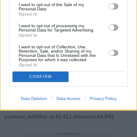
I want to opt-out of the Sale of my
Personal Data.
Opted In
I want to opt-out of processing my
Personal Data for Targeted Advertising.
Opted In
Συγκεκριμένα, ο αριθμός των επιδοτούμενων
I want to opt-out of Collection, Use,
ανέργων τον Ιούλιο του 2023, ανήλθε σε 127.135
Retention, Sale, and/or Sharing of my
Personal Data that Is Unrelated with the
άτομα, παρουσιάζοντας μείωση κατά 16.232 άτομα
Purposes for which it was collected.
Opted In
(-11,3%) σε σχέση με τον αντίστοιχο μήνα του
προηγούμενου έτους - Ιούλιο του 2022 - και αύξηση
CONFIRM
κατά 18.837 άτομα (17,4%) σε σχέση με τον
προηγούμενο μήνα Ιούνιο του 2023.
Data Deletion
Data Access
Privacy Policy
Οι άνδρες ανήλθαν σε 44.713 (ποσοστό 35,2%) και οι
γυναίκες ανήλθαν σε 82.422 (ποσοστό 64,8%).