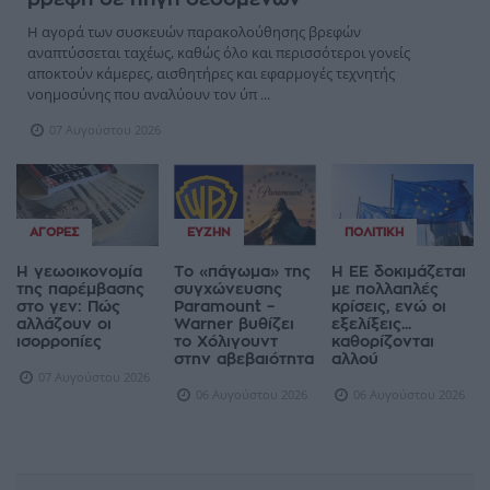
Η αγορά των συσκευών παρακολούθησης βρεφών
αναπτύσσεται ταχέως, καθώς όλο και περισσότεροι γονείς
αποκτούν κάμερες, αισθητήρες και εφαρμογές τεχνητής
νοημοσύνης που αναλύουν τον ύπ ...
07 Αυγούστου 2026
ΑΓΟΡΈΣ
ΕΥΖΗΝ
ΠΟΛΙΤΙΚΉ
Η γεωοικονομία
Το «πάγωμα» της
Η ΕΕ δοκιμάζεται
της παρέμβασης
συγχώνευσης
με πολλαπλές
στο γεν: Πώς
Paramount –
κρίσεις, ενώ οι
αλλάζουν οι
Warner βυθίζει
εξελίξεις...
ισορροπίες
το Χόλιγουντ
καθορίζονται
στην αβεβαιότητα
αλλού
07 Αυγούστου 2026
06 Αυγούστου 2026
06 Αυγούστου 2026