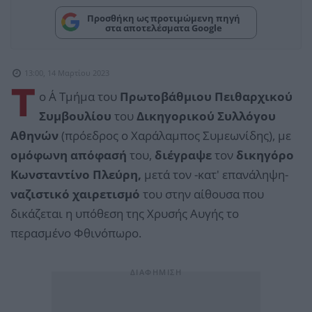
Προσθήκη ως προτιμώμενη πηγή
στα αποτελέσματα Google
13:00, 14 Μαρτίου 2023
Τ
ο Α΄ Τμήμα του
Πρωτοβάθμιου Πειθαρχικού
Συμβουλίου
του
Δικηγορικού Συλλόγου
Αθηνών
(πρόεδρος ο Χαράλαμπος Συμεωνίδης), με
ομόφωνη απόφασή
του,
διέγραψε
τον
δικηγόρο
Κωνσταντίνο Πλεύρη,
μετά τον -κατ' επανάληψη-
ναζιστικό χαιρετισμό
του στην αίθουσα που
δικάζεται η υπόθεση της Χρυσής Αυγής το
περασμένο Φθινόπωρο.