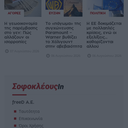
ΑΓΟΡΈΣ
ΕΥΖΗΝ
ΠΟΛΙΤΙΚΉ
Η γεωοικονομία
Το «πάγωμα» της
Η ΕΕ δοκιμάζεται
της παρέμβασης
συγχώνευσης
με πολλαπλές
στο γεν: Πώς
Paramount –
κρίσεις, ενώ οι
αλλάζουν οι
Warner βυθίζει
εξελίξεις...
ισορροπίες
το Χόλιγουντ
καθορίζονται
στην αβεβαιότητα
αλλού
07 Αυγούστου 2026
06 Αυγούστου 2026
06 Αυγούστου 2026
freeD Α.Ε.
Ταυτότητα
Επικοινωνία
Όροι Χρήσης