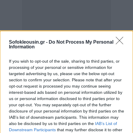
Sofokleousin.gr -
Do Not Process My Personal
Information
Να σημειωθεί ότι της απόφασης του Πειθαρχικού
If you wish to opt-out of the sale, sharing to third parties, or
processing of your personal or sensitive information for
Συμβουλίου του ΔΣΑ είχαν προηγηθεί οι σχετικές
targeted advertising by us, please use the below opt-out
ενέργειες του προέδρου του Συλλόγου Δημήτρη
section to confirm your selection. Please note that after your
Βερβεσού, της συντονίστριας των Πειθαρχικών
opt-out request is processed you may continue seeing
interest-based ads based on personal information utilized by
Τμημάτων του Δικηγορικού Συλλόγου Αθηνών
us or personal information disclosed to third parties prior to
Μαρινέττας Γούναρη-Χατζησαράντου και του
your opt-out. You may separately opt-out of the further
πρόεδρου των Πειθαρχικών Συμβουλίων του ΔΣΑ
disclosure of your personal information by third parties on the
IAB’s list of downstream participants. This information may
Ζήση Κωνσταντίνου.
also be disclosed by us to third parties on the
IAB’s List of
Downstream Participants
that may further disclose it to other