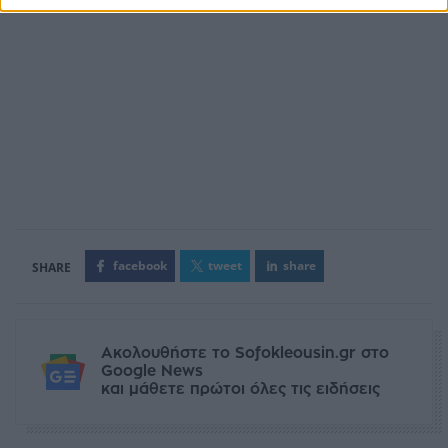
facebook
tweet
share
Ακολουθήστε το Sofokleousin.gr στο
Google News
και μάθετε πρώτοι όλες τις ειδήσεις