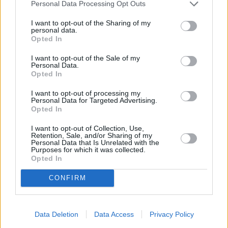
Personal Data Processing Opt Outs
I want to opt-out of the Sharing of my
personal data.
Opted In
I want to opt-out of the Sale of my
Personal Data.
Opted In
I want to opt-out of processing my
Personal Data for Targeted Advertising.
Opted In
I want to opt-out of Collection, Use,
Οι μισοί δραπέτες εντοπίστηκαν, συνελήφθησαν και
Retention, Sale, and/or Sharing of my
Personal Data that Is Unrelated with the
οδηγήθηκαν στη φυλακή Ριμπεϊράο Πρέτο, κοντά στη
Purposes for which it was collected.
Opted In
Ζαρντινόπολις. Η επιχείρηση για τον εντοπισμό των
υπόλοιπων είναι σε εξέλιξη...
CONFIRM
Data Deletion
Data Access
Privacy Policy