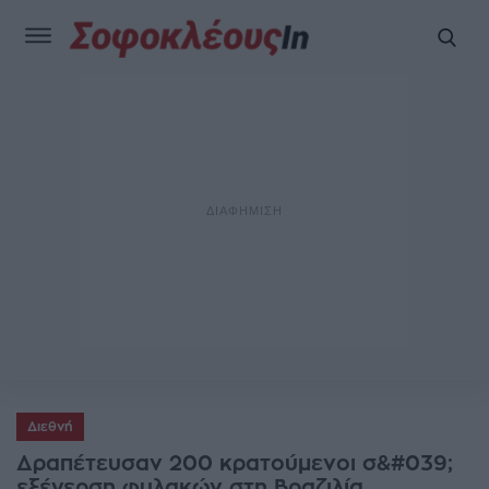
Διεθνή
Δραπέτευσαν 200 κρατούμενοι σ&#039;
εξέγερση φυλακών στη Βραζιλία