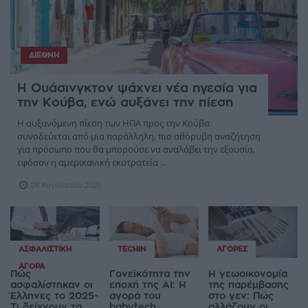
ΔΙΕΘΝΉ
Η Ουάσινγκτον ψάχνει νέα ηγεσία για
την Κούβα, ενώ αυξάνει την πίεση
Η αυξανόμενη πίεση των ΗΠΑ προς την Κούβα
συνοδεύεται από μια παράλληλη, πιο αθόρυβη αναζήτηση
για πρόσωπο που θα μπορούσε να αναλάβει την εξουσία,
εφόσον η αμερικανική εκστρατεία ...
08 Αυγούστου 2026
ΑΣΦΑΛΙΣΤΙΚΉ
TECHIN
ΑΓΟΡΈΣ
ΑΓΟΡΆ
Πώς
Γονεϊκότητα την
Η γεωοικονομία
ασφαλίστηκαν οι
εποχή της AI: Η
της παρέμβασης
Έλληνες το 2025-
αγορά του
στο γεν: Πώς
Τι δείχνουν τα
babytech
αλλάζουν οι