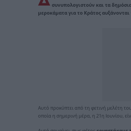
Δ
συνυπολογιστούν και τα δημόσι
μεροκάματα για το Κράτος αυξάνονται
Αυτό προκύπτει από τη φετινή μελέτη το
οποία η σημερινή μέρα, η 21η Ιουνίου, εί
Αυτό σημαίνει, πως φέτος
εργαστήκαμε τ