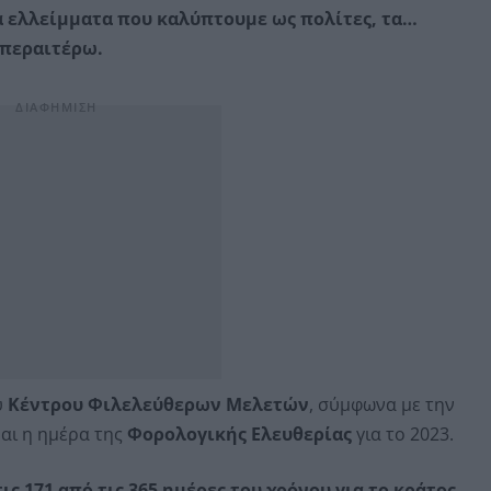
α ελλείμματα που καλύπτουμε ως πολίτες, τα…
 περαιτέρω.
υ
Κέντρου Φιλελεύθερων Μελετών
, σύμφωνα με την
ναι η ημέρα της
Φορολογικής Ελευθερίας
για το 2023.
ις 171 από τις 365 ημέρες του χρόνου για το κράτος