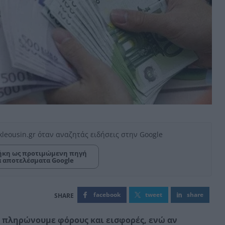
kleousin.gr όταν αναζητάς ειδήσεις στην Google
κη ως προτιμώμενη πηγή
α αποτελέσματα Google
facebook
tweet
share
α πληρώνουμε φόρους και εισφορές, ενώ αν