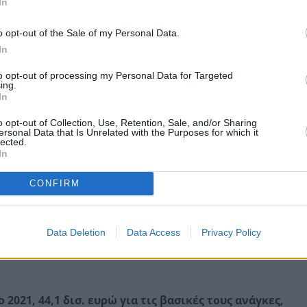
In
τεί το έλλειμμα της Γενικής Κυβέρνησης, τότε η Ημέρα
 10 ημέρες αργότερα, την 15η Ιουλίου.
o opt-out of the Sale of my Personal Data.
In
to opt-out of processing my Personal Data for Targeted
ing.
In
o opt-out of Collection, Use, Retention, Sale, and/or Sharing
ersonal Data that Is Unrelated with the Purposes for which it
lected.
In
CONFIRM
Data Deletion
Data Access
Privacy Policy
ορές περισσότερα σε φόρους και εισφορές απ' ό,τι για
2021, 44,1 δισ. ευρώ για τις βασικές τους ανάγκες,