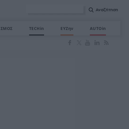
ΙΣΜΟΣ
TECHin
ΕΥΖην
AUTOin