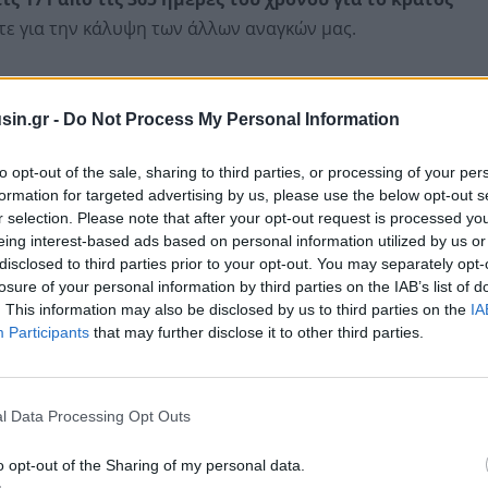
ε για την κάλυψη των άλλων αναγκών μας.
sin.gr -
Do Not Process My Personal Information
to opt-out of the sale, sharing to third parties, or processing of your per
formation for targeted advertising by us, please use the below opt-out s
r selection. Please note that after your opt-out request is processed y
eing interest-based ads based on personal information utilized by us or
disclosed to third parties prior to your opt-out. You may separately opt-
losure of your personal information by third parties on the IAB’s list of
. This information may also be disclosed by us to third parties on the
IA
Participants
that may further disclose it to other third parties.
ς Γενικής Κυβέρνησης για το 2023, τότε η Ημέρα
δομάδα αργότερα,
την 28η Ιουνίου.
l Data Processing Opt Outs
ίας ήταν η 5η Ιουλίου, καθώς
εργαστήκαμε για το
o opt-out of the Sharing of my personal data.