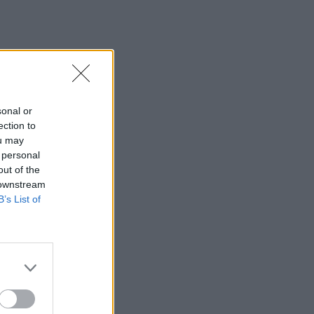
sonal or
ection to
ou may
 personal
out of the
 downstream
B’s List of