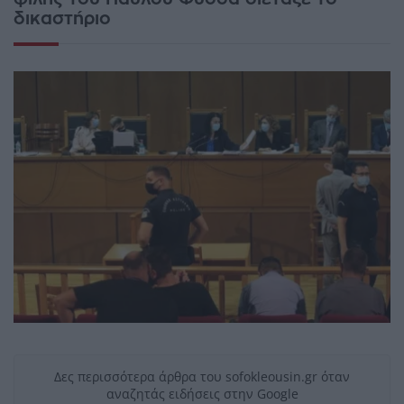
δικαστήριο
Δες περισσότερα άρθρα του sofokleousin.gr όταν
αναζητάς ειδήσεις στην Google