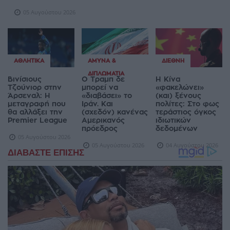
05 Αυγούστου 2026
ΑΘΛΗΤΙΚΆ
ΆΜΥΝΑ &
ΔΙΕΘΝΉ
ΔΙΠΛΩΜΑΤΊΑ
Βινίσιους
Ο Τραμπ δε
Η Κίνα
Τζούνιορ στην
μπορεί να
«φακελώνει»
Άρσεναλ: Η
«διαβάσει» το
(και) ξένους
μεταγραφή που
Ιράν. Και
πολίτες: Στο φως
θα αλλάξει την
(σχεδόν) κανένας
τεράστιος όγκος
Premier League
Αμερικανός
ιδιωτικών
πρόεδρος
δεδομένων
05 Αυγούστου 2026
05 Αυγούστου 2026
04 Αυγούστου 2026