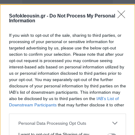
Sofokleousin.gr -
Do Not Process My Personal
Information
Μάρτυρας: Δεν ξέρω...
If you wish to opt-out of the sale, sharing to third parties, or
processing of your personal or sensitive information for
Πρόεδρος: Μήπως δεν περίμενε πως θα επέμβετε
targeted advertising by us, please use the below opt-out
section to confirm your selection. Please note that after your
εσείς κυρία μου; Τρία δευτερόλεπτα μετά, θα είχε
opt-out request is processed you may continue seeing
φύγει. Τι λέτε;
interest-based ads based on personal information utilized by
us or personal information disclosed to third parties prior to
your opt-out. You may separately opt-out of the further
Μάρτυρας: Κάναμε το καλύτερο που μπορούσαμε. Τι
disclosure of your personal information by third parties on the
άλλο μπορούσαμε να κάνουμε; Φωνάζαμε
IAB’s list of downstream participants. This information may
"Αστυνομία" και μας αγνοούσαν...
also be disclosed by us to third parties on the
IAB’s List of
Downstream Participants
that may further disclose it to other
third parties.
Πρόεδρος: Βλέπατε τα γεγονότα! Πήρατε και έπαινο
διαβάσαμε...
Personal Data Processing Opt Outs
I want to opt-out of the Sharing of my