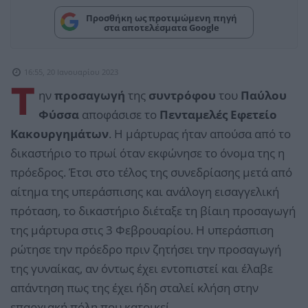
Προσθήκη ως προτιμώμενη πηγή
στα αποτελέσματα Google
16:55, 20 Ιανουαρίου 2023
Τ
ην
προσαγωγή
της
συντρόφου
του
Παύλου
Φύσσα
αποφάσισε το
Πενταμελές Εφετείο
Κακουργημάτων
. Η μάρτυρας ήταν απούσα από το
δικαστήριο το πρωί όταν εκφώνησε το όνομα της η
πρόεδρος. Έτσι στο τέλος της συνεδρίασης μετά από
αίτημα της υπεράσπισης και ανάλογη εισαγγελική
πρόταση, το δικαστήριο διέταξε τη βίαιη προσαγωγή
της μάρτυρα στις 3 Φεβρουαρίου. Η υπεράσπιση
ρώτησε την πρόεδρο πριν ζητήσει την προσαγωγή
της γυναίκας, αν όντως έχει εντοπιστεί και έλαβε
απάντηση πως της έχει ήδη σταλεί κλήση στην
επαρχιακή πόλη που κατοικεί.