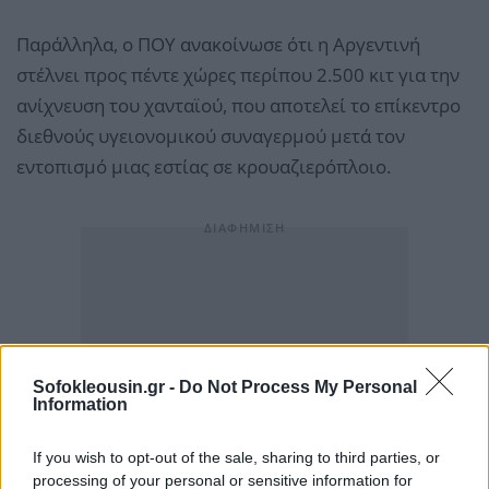
Παράλληλα, ο ΠΟΥ ανακοίνωσε ότι η Αργεντινή
στέλνει προς πέντε χώρες περίπου 2.500 κιτ για την
ανίχνευση του χανταϊού, που αποτελεί το επίκεντρο
διεθνούς υγειονομικού συναγερμού μετά τον
εντοπισμό μιας εστίας σε κρουαζιερόπλοιο.
Sofokleousin.gr -
Do Not Process My Personal
Information
If you wish to opt-out of the sale, sharing to third parties, or
processing of your personal or sensitive information for