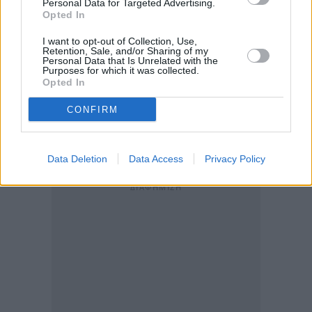
Personal Data for Targeted Advertising.
Τέντρος Αντανόμ Γεμπρεγέσους μιλώντας στους
Opted In
δημοσιογράφους στη Γενεύη.
I want to opt-out of Collection, Use,
Retention, Sale, and/or Sharing of my
Personal Data that Is Unrelated with the
Πρόσθεσε επίσης ότι ο ΠΟΥ "ενημέρωσε" τις 12
Purposes for which it was collected.
Opted In
χώρες των 29 επιβατών του κρουαζιερόπλοιου όπου
εντοπίστηκε εστία χανταϊού, οι οποίοι
CONFIRM
αποβιβάστηκαν κατά τη διάρκεια μιας στάσης στις
24 Απριλίου στο βρετανικό νησί της Αγίας Ελένης.
Data Deletion
Data Access
Privacy Policy