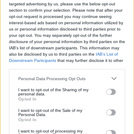
targeted advertising by us, please use the below opt-out
section to confirm your selection. Please note that after your
opt-out request is processed you may continue seeing
interest-based ads based on personal information utilized by
us or personal information disclosed to third parties prior to
your opt-out. You may separately opt-out of the further
disclosure of your personal information by third parties on the
IAB’s list of downstream participants. This information may
also be disclosed by us to third parties on the
IAB’s List of
Downstream Participants
that may further disclose it to other
third parties.
Personal Data Processing Opt Outs
I want to opt-out of the Sharing of my
personal data.
Opted In
I want to opt-out of the Sale of my
"Οργανώσαμε την αποστολή 2.500 διαγνωστικών κιτ
Personal Data.
Opted In
από την Αργεντινή προς τα εργαστήρια πέντε
χωρών", ανακοίνωσε ο γενικός διευθυντής του ΠΟΥ
I want to opt-out of processing my