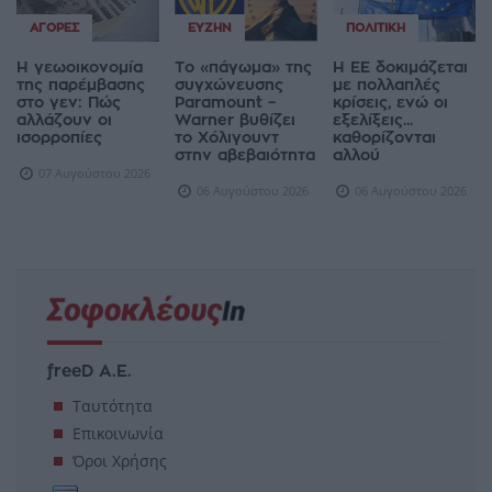
ΑΓΟΡΈΣ
ΕΥΖΗΝ
ΠΟΛΙΤΙΚΉ
Η γεωοικονομία
Το «πάγωμα» της
Η ΕΕ δοκιμάζεται
της παρέμβασης
συγχώνευσης
με πολλαπλές
στο γεν: Πώς
Paramount –
κρίσεις, ενώ οι
αλλάζουν οι
Warner βυθίζει
εξελίξεις...
ισορροπίες
το Χόλιγουντ
καθορίζονται
στην αβεβαιότητα
αλλού
07 Αυγούστου 2026
06 Αυγούστου 2026
06 Αυγούστου 2026
freeD Α.Ε.
Ταυτότητα
Επικοινωνία
Όροι Χρήσης