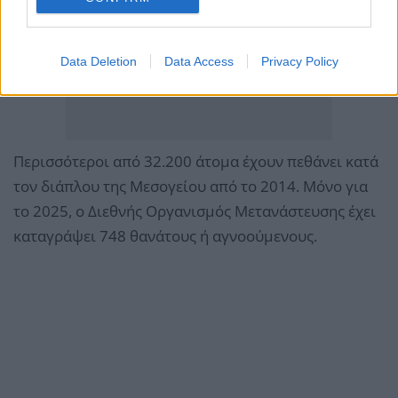
Data Deletion
Data Access
Privacy Policy
Περισσότεροι από 32.200 άτομα έχουν πεθάνει κατά
τον διάπλου της Μεσογείου από το 2014. Μόνο για
το 2025, ο Διεθνής Οργανισμός Μετανάστευσης έχει
καταγράψει 748 θανάτους ή αγνοούμενους.