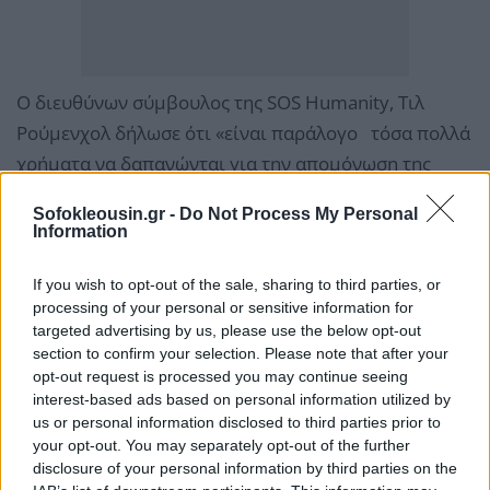
Ο διευθύνων σύμβουλος της SOS Humanity, Τιλ
Ρούμενχολ δήλωσε ότι «είναι παράλογο τόσα πολλά
χρήματα να δαπανώνται για την απομόνωση της
Ευρώπης, και πολύ λιγότερα για τη διάσωση
Sofokleousin.gr -
Do Not Process My Personal
ανθρώπων».
Information
Μετά από έντονη κριτική, το υπουργείο Εξωτερικών
If you wish to opt-out of the sale, sharing to third parties, or
processing of your personal or sensitive information for
αποφάσισε να δώσει περίπου το ένα τέταρτο των
targeted advertising by us, please use the below opt-out
χρημάτων που διέθετε για την περίθαλψη των
section to confirm your selection. Please note that after your
αλλοδαπών στην καθολική κοινότητα του Σαντ
opt-out request is processed you may continue seeing
interest-based ads based on personal information utilized by
Εγκίντιο, για τη φροντίδα ατόμων που αναζητούν
us or personal information disclosed to third parties prior to
προστασία στην Ιταλία.
your opt-out. You may separately opt-out of the further
disclosure of your personal information by third parties on the