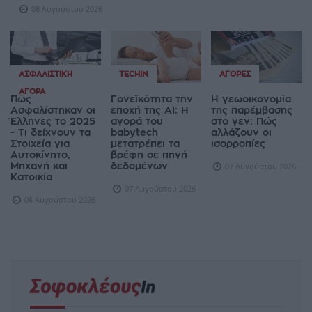
08 Αυγούστου 2026
ΑΣΦΑΛΙΣΤΙΚΉ
TECHIN
ΑΓΟΡΈΣ
ΑΓΟΡΆ
Πώς
Γονεϊκότητα την
Η γεωοικονομία
Ασφαλίστηκαν οι
εποχή της AI: Η
της παρέμβασης
Έλληνες το 2025
αγορά του
στο γεν: Πώς
- Τι δείχνουν τα
babytech
αλλάζουν οι
Στοιχεία για
μετατρέπει τα
ισορροπίες
Αυτοκίνητο,
βρέφη σε πηγή
Μηχανή και
δεδομένων
07 Αυγούστου 2026
Κατοικία
07 Αυγούστου 2026
08 Αυγούστου 2026