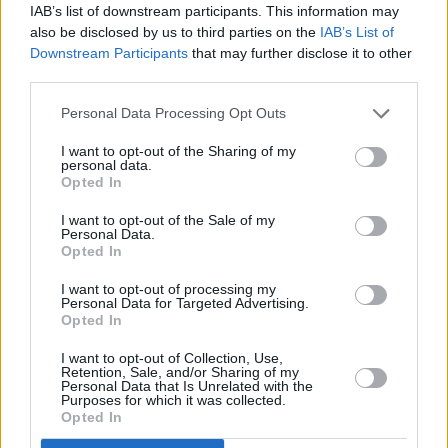
IAB’s list of downstream participants. This information may
ΔΗΛΩΣΤΕ ΣΥΜΜΕΤΟΧΗ σε 3 βήματα
also be disclosed by us to third parties on the
IAB’s List of
Downstream Participants
that may further disclose it to other
third parties.
Δείτε τους όρους του διαγωνισμού εδώ
(769.86
KB)
Personal Data Processing Opt Outs
I want to opt-out of the Sharing of my
1. ΜΟΙΡΑΣΤΕΙΤΕ
personal data.
Opted In
(share, public)
τον διαγωνισμό στο
Facebook
, ή/και
στο
Twitter
, ή/και στο
LinkedIn
πατώντας το
I want to opt-out of the Sale of my
Personal Data.
αντίστοιχο κουμπί από κάτω.
Opted In
I want to opt-out of processing my
Personal Data for Targeted Advertising.
facebook
tweet
share
Opted In
I want to opt-out of Collection, Use,
Retention, Sale, and/or Sharing of my
Personal Data that Is Unrelated with the
Purposes for which it was collected.
2. ΕΓΓΡΑΦΗ
Opted In
(συμπληρώσετε
τα στοιχεία σας,
τσεκάρετε
τα