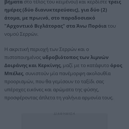
βήματα
στο τέλος του κειμένου) και κερδίστε
τρεις
ημέρες (δύο διανυκτερεύσεις), για δύο (2)
άτομα, με πρωινό, στο παραδοσιακό
"Αρχοντικό Βιγλάτορας" στα Άνω Πορόια
του
νομού Σερρών.
Η ακριτική περιοχή των Σερρών και ο
πιστοποιημένος
υδροβιότοπος των λιμνών
Δοιράνης και Κερκίνης
, μαζί με το κατάφυτο
όρος
Μπέλες
, συνιστούν μία πανέμορφη ακολουθία
προορισμών, που θα γεμίσουν το ταξίδι σας
υπέροχες εικόνες και αρώματα της φύσης,
προσφέροντας άπλετα τη γαλήνια αρμονία τους.