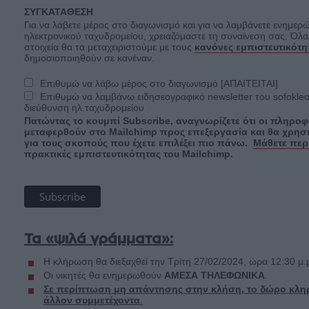
ΣΥΓΚΑΤΑΘΕΣΗ
Για να λάβετε μέρος στο διαγωνισμό και για να λαμβάνετε ενημερ
ηλεκτρονικού ταχυδρομείου, χρειαζόμαστε τη συναίνεση σας. Όλ
στοιχεία θα τα μεταχειριστούμε με τους
κανόνες εμπιστευτικότη
δημοσιοποιηθούν σε κανέναν.
Επιθυμώ να λάβω μέρος στο διαγωνισμό [
ΑΠΑΙΤΕΙΤΑΙ]
Επιθυμώ να λαμβάνω ειδησεογραφικό newsletter του sofokleo
διεύθυνση ηλ.ταχυδρομείου
Πατώντας το κουμπί Subscribe, αναγνωρίζετε ότι οι πληροφ
μεταφερθούν στο Mailchimp προς επεξεργασία και θα χρη
για τους σκοπούς που έχετε επιλέξει πιο πάνω.
Μάθετε περ
πρακτικές εμπιστευτικότητας του Mailchimp.
Τα «ψιλά γράμματα»:
Η κλήρωση θα διεξαχθεί την Τρίτη 27/02/2024, ώρα 12:30 μ.
Οι νικητές θα ενημερωθούν
ΑΜΕΣΑ ΤΗΛΕΦΩΝΙΚΑ
.
Σε περίπτωση μη απάντησης στην κλήση, το δώρο κλη
άλλον συμμετέχοντα
.