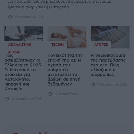
για πρόσωπο που θα μπορούσε να αναλάβει την εξουσία,
εφόσον η αμερικανική εκστρατεία ...
08 Αυγούστου 2026
ΑΣΦΑΛΙΣΤΙΚΉ
TECHIN
ΑΓΟΡΈΣ
ΑΓΟΡΆ
Πώς
Γονεϊκότητα την
Η γεωοικονομία
ασφαλίστηκαν οι
εποχή της AI: Η
της παρέμβασης
Έλληνες το 2025-
αγορά του
στο γεν: Πώς
Τι δείχνουν τα
babytech
αλλάζουν οι
στοιχεία για
μετατρέπει τα
ισορροπίες
Αυτοκίνητο,
βρέφη σε πηγή
Μηχανή και
δεδομένων
07 Αυγούστου 2026
Κατοικία
07 Αυγούστου 2026
08 Αυγούστου 2026