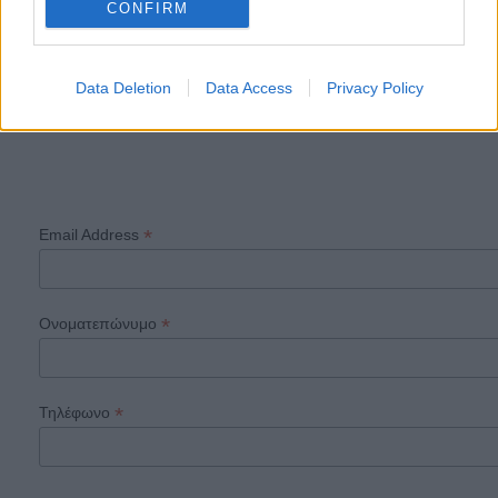
CONFIRM
επιθυμητά πεδία συγκατάθεσης και
πιέστε το
κουμπί subscribe)
Data Deletion
Data Access
Privacy Policy
*
Email Address
*
Ονοματεπώνυμο
*
Τηλέφωνο