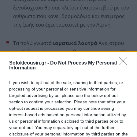
ξενοδοχείου θα σας κλείσει ένα ραντεβού με τον
άνθρωπο που κάνει δρομολόγια και ένα μέρος
της ζωής του έχει ταυτιστεί με την Λίμνη.
Τα πολύ γνωστά
ιαματικά λουτρά
Άγκιστρου
και Σιδηροκάστρου, που βρίσκονται περί τα 20
λεπτά από το ξενοδοχείο.
Sofokleousin.gr -
Do Not Process My Personal
Information
Τη
Μονή Τιμίου Προδρόμου
με ιδιαίτερη
If you wish to opt-out of the sale, sharing to third parties, or
θρησκευτική ιστορία αλλά και σύγχρονες
processing of your personal or sensitive information for
υποδομές.
targeted advertising by us, please use the below opt-out
section to confirm your selection. Please note that after your
opt-out request is processed you may continue seeing
ΔΕΙΤΕ ΕΔΩ
περισσότερες φωτογραφίες
από το
interest-based ads based on personal information utilized by
Αρχοντικό Βιγλάτορας και τα υπέροχα μέρη που
us or personal information disclosed to third parties prior to
your opt-out. You may separately opt-out of the further
μπορείτε να επισκεφτείτε στην περιοχή.
disclosure of your personal information by third parties on the