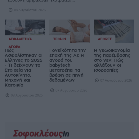
08 Αυγούστου 2026
ΑΣΦΑΛΙΣΤΙΚΉ
TECHIN
ΑΓΟΡΈΣ
ΑΓΟΡΆ
Πώς
Γονεϊκότητα την
Η γεωοικονομία
Ασφαλίστηκαν οι
εποχή της AI: Η
της παρέμβασης
Έλληνες το 2025
αγορά του
στο γεν: Πώς
- Τι δείχνουν τα
babytech
αλλάζουν οι
Στοιχεία για
μετατρέπει τα
ισορροπίες
Αυτοκίνητο,
βρέφη σε πηγή
Μηχανή και
δεδομένων
07 Αυγούστου 2026
Κατοικία
07 Αυγούστου 2026
08 Αυγούστου 2026