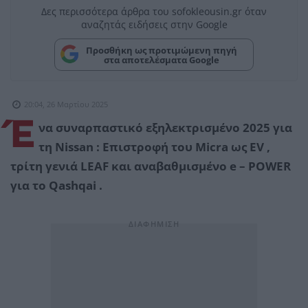
Δες περισσότερα άρθρα του sofokleousin.gr όταν
αναζητάς ειδήσεις στην Google
Προσθήκη ως προτιμώμενη πηγή
στα αποτελέσματα Google
20:04, 26 Μαρτίου 2025
Έ
να συναρπαστικό εξηλεκτρισμένο 2025 για
τη
Nissan
: Επιστροφή του
Micra
ως
EV
,
τρίτη γενιά
LEAF
και αναβαθμισμένο
e
–
POWER
για το
Qashqai
.