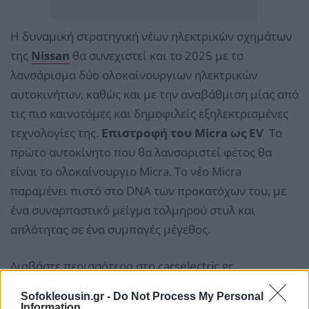
Η δυναμική στρατηγική νέων ηλεκτρικών οχημάτων
της
Nissan
θα συνεχιστεί και το 2025 με το
λανσάρισμα δύο ολοκαίνουργιων ηλεκτρικών
αυτοκινήτων, καθώς και με την αναβάθμιση μίας από
τις πιο καινοτόμες και δημοφιλείς εξηλεκτρισμένες
τεχνολογίες της.
Επιστροφή του
Micra
ως
EV
Το
πρώτο αυτοκίνητο που θα λανσαριστεί φέτος θα
είναι το ολοκαίνουργιο Micra. Το νέο Micra
παραμένει πιστό στο DNA των προκατόχων του, με
ένα συναρπαστικό μείγμα τολμηρού στυλ και
απλότητας σε ένα συμπαγές μέγεθος.
Διαβάστε περισσότερα στο
carselectric.gr
Sofokleousin.gr -
Do Not Process My Personal
Information