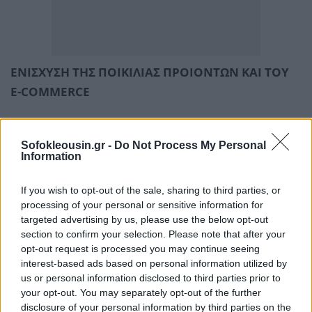
ΕΝΙΣΧΥΣΗ ΤΗΣ ΠΟΙΚΙΛΙΑΣ ΠΡΟΙΟΝΤΩΝ ΚΑΙ ΤΟΥ
E-COMMERCE
Ταυτόχρονα, η ενίσχυση των τοπικών κοινωνιών
Sofokleousin.gr -
Do Not Process My Personal
παραμένει στην καρδιά της λειτουργίας της ΑΒ
Information
Βασιλόπουλος. Η εταιρεία συνεχίζει να εστιάζει στην
ανάπτυξη της αγροτικής, κτηνοτροφικής παραγωγής
If you wish to opt-out of the sale, sharing to third parties, or
και αλιείας, συνεργαζόμενη με τοπικούς
processing of your personal or sensitive information for
targeted advertising by us, please use the below opt-out
παραγωγούς, ενώ προσφέρει προϊόντα ιδιωτικής
section to confirm your selection. Please note that after your
ετικέτας υψηλής ποιότητας, με στόχο την επόμενη
opt-out request is processed you may continue seeing
τριετία την εισαγωγή 450 νέων προϊόντων και 1.000
interest-based ads based on personal information utilized by
us or personal information disclosed to third parties prior to
νέων κωδικών που συνδυάζουν ποιότητα και
your opt-out. You may separately opt-out of the further
προσιτή τιμή. Μεγάλη σημασία για την ΑΒ
disclosure of your personal information by third parties on the