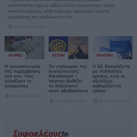
αναπτύσσεται ταχέως, καθώς όλο και περισσότεροι γονείς
αποκτούν κάμερες, αισθητήρες και εφαρμογές τεχνητής
νοημοσύνης που αναλύουν τον ύπ ...
07 Αυγούστου 2026
ΑΓΟΡΈΣ
ΕΥΖΗΝ
ΠΟΛΙΤΙΚΉ
Η γεωοικονομία
Το «πάγωμα» της
Η ΕΕ δοκιμάζεται
της παρέμβασης
συγχώνευσης
με πολλαπλές
στο γεν: Πώς
Paramount –
κρίσεις, ενώ οι
αλλάζουν οι
Warner βυθίζει
εξελίξεις...
ισορροπίες
το Χόλιγουντ
καθορίζονται
στην αβεβαιότητα
αλλού
07 Αυγούστου 2026
06 Αυγούστου 2026
06 Αυγούστου 2026