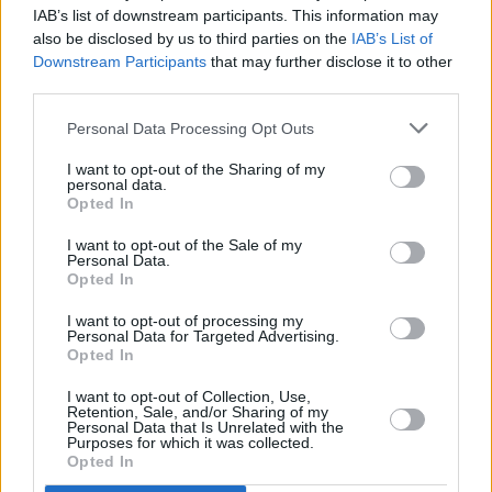
Βασιλόπουλος έχουν τα μικρά καταστήματα
IAB’s list of downstream participants. This information may
also be disclosed by us to third parties on the
IAB’s List of
γειτονιάς, η ταχεία παράδοση (fast delivery) και το
Downstream Participants
that may further disclose it to other
ηλεκτρονικό εμπόριο (e-commerce), που είναι πεδία
third parties.
ανάπτυξης για την εταιρεία, με ναυαρχίδα το ΑΒ
Personal Data Processing Opt Outs
Home Shop Center, το οποίο διαθέτει περισσότερα
από 380 άτομα προσωπικό και στόλο άνω των 60
I want to opt-out of the Sharing of my
personal data.
φορτηγών, εξυπηρετώντας όλη την Αττική.
Opted In
I want to opt-out of the Sale of my
Personal Data.
Opted In
I want to opt-out of processing my
Personal Data for Targeted Advertising.
Opted In
I want to opt-out of Collection, Use,
Retention, Sale, and/or Sharing of my
Personal Data that Is Unrelated with the
Purposes for which it was collected.
Opted In