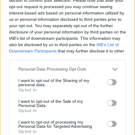
section to confirm your selection. Please note that after your
κοφτό και τομάτες στον τρίφτη. Με την αγορά ενός
opt-out request is processed you may continue seeing
interest-based ads based on personal information utilized by
δώρου, που κοστίζει 3,90 ευρώ, μια οικογένεια ή
us or personal information disclosed to third parties prior to
ένας άνθρωπος που έχει ανάγκη μπορεί να χαρεί
your opt-out. You may separately opt-out of the further
χριστουγεννιάτικα γεύματα, ενώ παράλληλα για κάθε
disclosure of your personal information by third parties on the
IAB’s list of downstream participants. This information may
Δώρο Αγάπης, η ΑΒ προσφέρει το αντίστοιχο ποσό
also be disclosed by us to third parties on the
IAB’s List of
στο Make-A-Wish Ελλάδος, κάνοντας πραγματικότητα
Downstream Participants
that may further disclose it to other
τις ευχές των παιδιών με σοβαρές ασθένειες.
third parties.
Personal Data Processing Opt Outs
Προσφορές AB E-Shop
I want to opt-out of the Sharing of my
personal data.
Opted In
I want to opt-out of the Sale of my
Personal Data.
Opted In
I want to opt-out of processing my
Personal Data for Targeted Advertising.
Opted In