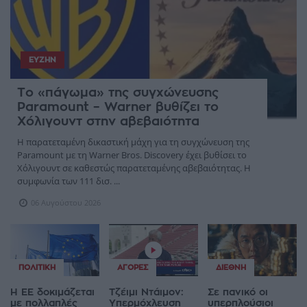
ΕΥΖΗΝ
Το «πάγωμα» της συγχώνευσης
Paramount – Warner βυθίζει το
Χόλιγουντ στην αβεβαιότητα
Η παρατεταμένη δικαστική μάχη για τη συγχώνευση της
Paramount με τη Warner Bros. Discovery έχει βυθίσει το
Χόλιγουντ σε καθεστώς παρατεταμένης αβεβαιότητας. Η
συμφωνία των 111 δισ. ...
06 Αυγούστου 2026
ΠΟΛΙΤΙΚΉ
ΑΓΟΡΈΣ
ΔΙΕΘΝΉ
Η ΕΕ δοκιμάζεται
Τζέιμι Ντάιμον:
Σε πανικό οι
με πολλαπλές
Υπερμόχλευση
υπερπλούσιοι