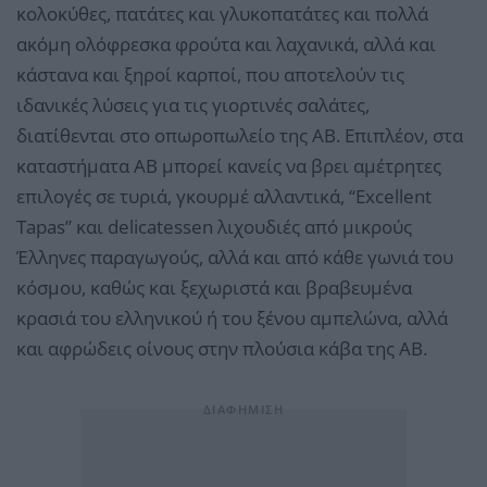
κολοκύθες, πατάτες και γλυκοπατάτες και πολλά
ακόμη ολόφρεσκα φρούτα και λαχανικά, αλλά και
κάστανα και ξηροί καρποί, που αποτελούν τις
ιδανικές λύσεις για τις γιορτινές σαλάτες,
διατίθενται στο οπωροπωλείο της ΑΒ. Επιπλέον, στα
καταστήματα ΑΒ μπορεί κανείς να βρει αμέτρητες
επιλογές σε τυριά, γκουρμέ αλλαντικά, “Εxcellent
Tapas” και delicatessen λιχουδιές από μικρούς
Έλληνες παραγωγούς, αλλά και από κάθε γωνιά του
κόσμου, καθώς και ξεχωριστά και βραβευμένα
κρασιά του ελληνικού ή του ξένου αμπελώνα, αλλά
και αφρώδεις οίνους στην πλούσια κάβα της ΑΒ.