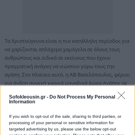
Τα Χριστούγεννα είναι η πιο κατάλληλη περίοδος για
να χαρίζονται απλόχερα χαμόγελα σε όλους τους
ανθρώπους και ειδικά σε εκείνους που έχουν
πραγματική ανάγκη να νιώσουν γύρω τους την
αγάπη. Στο πλαίσιο αυτό, η ΑΒ Βασιλόπουλος, φέρνει
για όγδοη συνεχή χρονιά μοναδικά
Δώρα Αγάπης
σε
επιλεγμένα καταστήματά
της καθώς και στο AB
Sofokleousin.gr -
Do Not Process My Personal
E-Shop και καλεί όσους το επιθυμούν να κάνουν τη
Information
δική τους πράξη αγάπης, προσφέροντας διπλά σε
όσους έχουν ανάγκη. To Δώρο Αγάπης περιέχει
If you wish to opt-out of the sale, sharing to third parties, or
processing of your personal or sensitive information for
βασικά είδη διατροφής, όπως μαρμελάδα, μπισκότα
targeted advertising by us, please use the below opt-out
πτι-μπερ, σοκολάτα γάλακτος, φαρίνα, μακαρονάκι